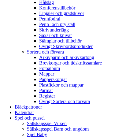
Hålslag
Konferenstillbehör
Linjaler och gradskivor
Pennfodral
Penn- och prylställ
Skrivunderlägg
Saxar och knivar
Stämplar och tillbehör
Övrigt Skrivbordsprodukter
Sortera och förvara
Arkivpärm och arkivkartong
Brevkorgar och tidskriftssamlare
Fotoalbum
Mappar
Papperskorgar
Plastfickor och mappar
Pärmar
Register
Övrigt Sortera och förvara
Bläckpatroner
Kalendrar
Spel och pussel
Sällskapsspel Vuxen
Sällskapsspel Barn och ungdom
Spel Baby