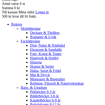
Antal varor
0
st
Summa
0 kr
Till kassan
Mina sidor
Logga in
500 kr kvar till fri frakt.
Bokrea
Skönlitteratur
Deckare & Thrillers
Romaner & Lyrik
Facklitteratur
Djur, Natur & Trädgård
Ekonomi & Samhälle
Foto, Konst & Teater
Hantverk & Hobby
Historia
Humor & Serier
Hälsa, Sport & Fritid
Mat & Dryck
Memoarer & Biografier
Religion, Filosofi & Naturvetenskap
Barn- & Ungdom
Pekböcker 0-3 år
Bilderböcker 3-6 år
Kapitelböcker 6-9 år
Bokslukaren 9-12 år