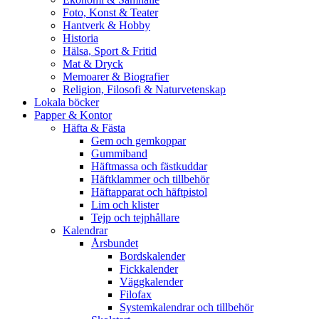
Foto, Konst & Teater
Hantverk & Hobby
Historia
Hälsa, Sport & Fritid
Mat & Dryck
Memoarer & Biografier
Religion, Filosofi & Naturvetenskap
Lokala böcker
Papper & Kontor
Häfta & Fästa
Gem och gemkoppar
Gummiband
Häftmassa och fästkuddar
Häftklammer och tillbehör
Häftapparat och häftpistol
Lim och klister
Tejp och tejphållare
Kalendrar
Årsbundet
Bordskalender
Fickkalender
Väggkalender
Filofax
Systemkalendrar och tillbehör