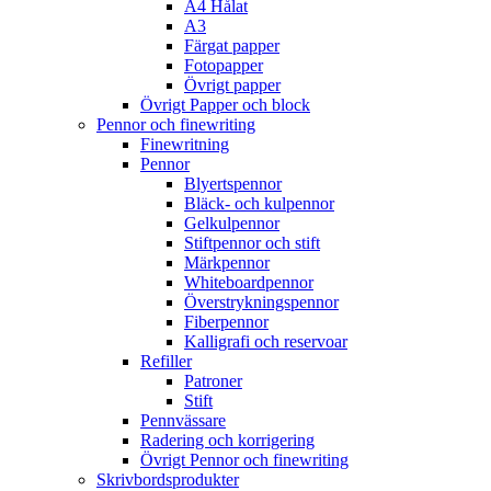
A4 Hålat
A3
Färgat papper
Fotopapper
Övrigt papper
Övrigt Papper och block
Pennor och finewriting
Finewritning
Pennor
Blyertspennor
Bläck- och kulpennor
Gelkulpennor
Stiftpennor och stift
Märkpennor
Whiteboardpennor
Överstrykningspennor
Fiberpennor
Kalligrafi och reservoar
Refiller
Patroner
Stift
Pennvässare
Radering och korrigering
Övrigt Pennor och finewriting
Skrivbordsprodukter