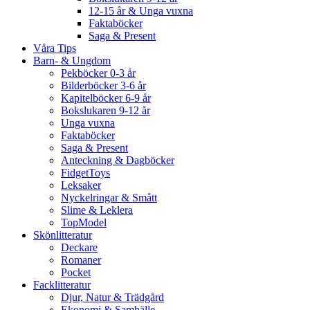
12-15 år & Unga vuxna
Faktaböcker
Saga & Present
Våra Tips
Barn- & Ungdom
Pekböcker 0-3 år
Bilderböcker 3-6 år
Kapitelböcker 6-9 år
Bokslukaren 9-12 år
Unga vuxna
Faktaböcker
Saga & Present
Anteckning & Dagböcker
FidgetToys
Leksaker
Nyckelringar & Smått
Slime & Leklera
TopModel
Skönlitteratur
Deckare
Romaner
Pocket
Facklitteratur
Djur, Natur & Trädgård
Ekonomi & Samhälle