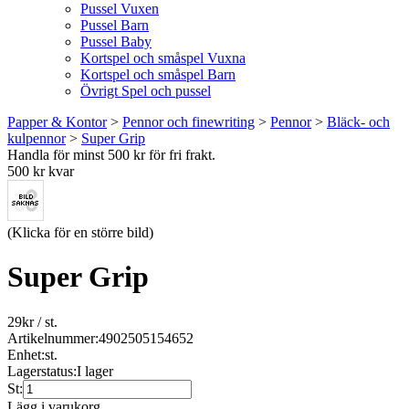
Pussel Vuxen
Pussel Barn
Pussel Baby
Kortspel och småspel Vuxna
Kortspel och småspel Barn
Övrigt Spel och pussel
Papper & Kontor
>
Pennor och finewriting
>
Pennor
>
Bläck- och
kulpennor
>
Super Grip
Handla för minst 500 kr för fri frakt.
500 kr kvar
(Klicka för en större bild)
Super Grip
29
kr
/ st.
Artikelnummer:
4902505154652
Enhet:
st.
Lagerstatus:
I lager
St:
Lägg i varukorg