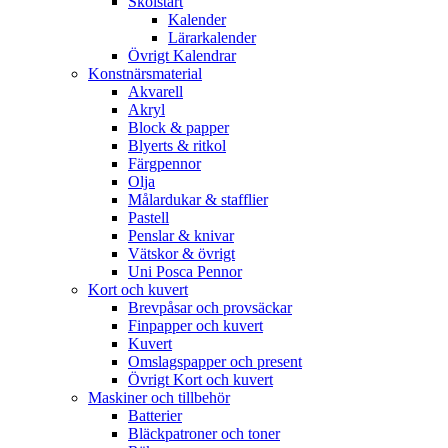
Skolstart
Kalender
Lärarkalender
Övrigt Kalendrar
Konstnärsmaterial
Akvarell
Akryl
Block & papper
Blyerts & ritkol
Färgpennor
Olja
Målardukar & stafflier
Pastell
Penslar & knivar
Vätskor & övrigt
Uni Posca Pennor
Kort och kuvert
Brevpåsar och provsäckar
Finpapper och kuvert
Kuvert
Omslagspapper och present
Övrigt Kort och kuvert
Maskiner och tillbehör
Batterier
Bläckpatroner och toner