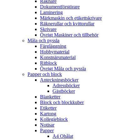
Räknare
Dokumentförstörare
Laminering
Märkmaskin och etikettskrivare
Räknerullar och kvittorullar
Skrivare
Övrigt Maskiner och tillbehör
Måla och pyssla
Färgläggning
Hobbymaterial
Konstnärsmaterial
Ritblock
Övrigt Måla och pyssla
Papper och block
Anteckningsböcker
Adressböcker
Gästböcker
Blanketter
Block och blockkuber
Etiketter
Kartong
Kollegieblock
Notisar
Papper
A4 Ohålat