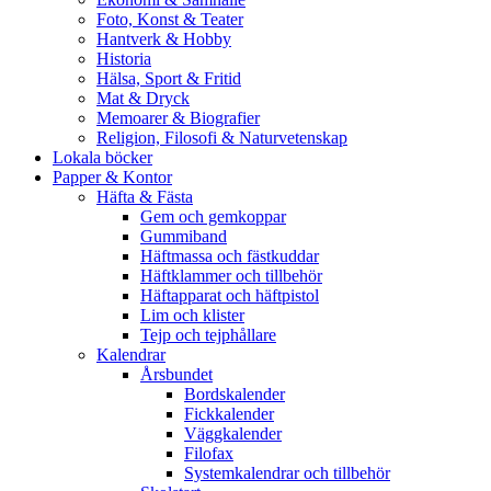
Foto, Konst & Teater
Hantverk & Hobby
Historia
Hälsa, Sport & Fritid
Mat & Dryck
Memoarer & Biografier
Religion, Filosofi & Naturvetenskap
Lokala böcker
Papper & Kontor
Häfta & Fästa
Gem och gemkoppar
Gummiband
Häftmassa och fästkuddar
Häftklammer och tillbehör
Häftapparat och häftpistol
Lim och klister
Tejp och tejphållare
Kalendrar
Årsbundet
Bordskalender
Fickkalender
Väggkalender
Filofax
Systemkalendrar och tillbehör