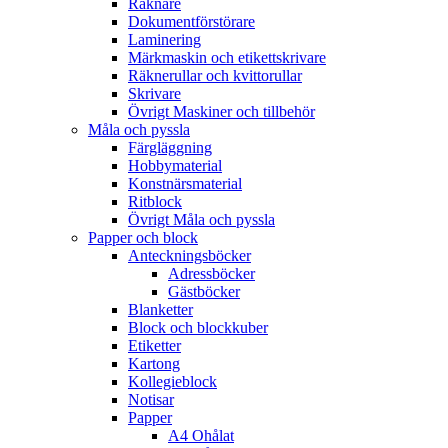
Räknare
Dokumentförstörare
Laminering
Märkmaskin och etikettskrivare
Räknerullar och kvittorullar
Skrivare
Övrigt Maskiner och tillbehör
Måla och pyssla
Färgläggning
Hobbymaterial
Konstnärsmaterial
Ritblock
Övrigt Måla och pyssla
Papper och block
Anteckningsböcker
Adressböcker
Gästböcker
Blanketter
Block och blockkuber
Etiketter
Kartong
Kollegieblock
Notisar
Papper
A4 Ohålat