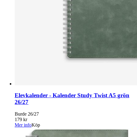
Elevkalender - Kalender Study Twist A5 grön
26/27
Burde 26/27
179 kr
Mer info
Köp