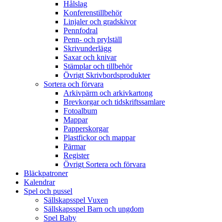
Hålslag
Konferenstillbehör
Linjaler och gradskivor
Pennfodral
Penn- och prylställ
Skrivunderlägg
Saxar och knivar
Stämplar och tillbehör
Övrigt Skrivbordsprodukter
Sortera och förvara
Arkivpärm och arkivkartong
Brevkorgar och tidskriftssamlare
Fotoalbum
Mappar
Papperskorgar
Plastfickor och mappar
Pärmar
Register
Övrigt Sortera och förvara
Bläckpatroner
Kalendrar
Spel och pussel
Sällskapsspel Vuxen
Sällskapsspel Barn och ungdom
Spel Baby