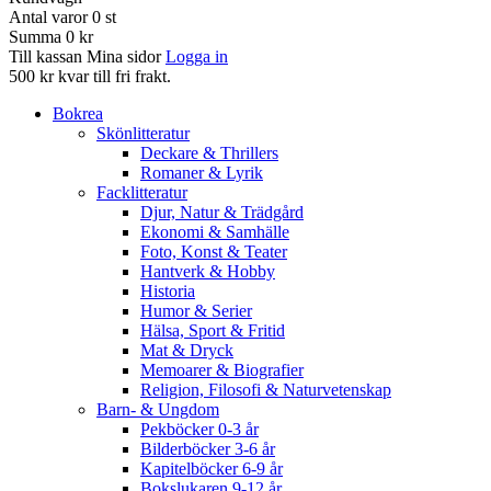
Antal varor
0
st
Summa
0 kr
Till kassan
Mina sidor
Logga in
500 kr kvar till fri frakt.
Bokrea
Skönlitteratur
Deckare & Thrillers
Romaner & Lyrik
Facklitteratur
Djur, Natur & Trädgård
Ekonomi & Samhälle
Foto, Konst & Teater
Hantverk & Hobby
Historia
Humor & Serier
Hälsa, Sport & Fritid
Mat & Dryck
Memoarer & Biografier
Religion, Filosofi & Naturvetenskap
Barn- & Ungdom
Pekböcker 0-3 år
Bilderböcker 3-6 år
Kapitelböcker 6-9 år
Bokslukaren 9-12 år