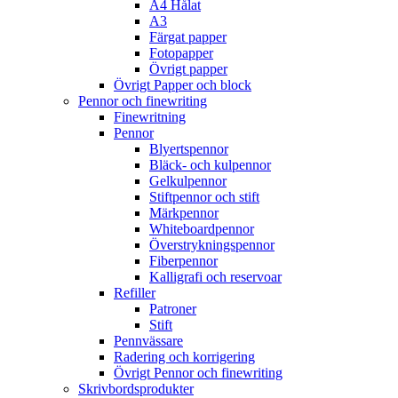
A4 Hålat
A3
Färgat papper
Fotopapper
Övrigt papper
Övrigt Papper och block
Pennor och finewriting
Finewritning
Pennor
Blyertspennor
Bläck- och kulpennor
Gelkulpennor
Stiftpennor och stift
Märkpennor
Whiteboardpennor
Överstrykningspennor
Fiberpennor
Kalligrafi och reservoar
Refiller
Patroner
Stift
Pennvässare
Radering och korrigering
Övrigt Pennor och finewriting
Skrivbordsprodukter