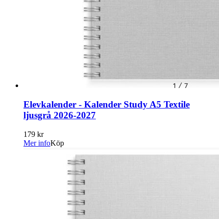
Elevkalender - Kalender Study A5 Textile
ljusgrå 2026-2027
179 kr
Mer info
Köp