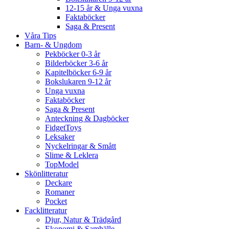
12-15 år & Unga vuxna
Faktaböcker
Saga & Present
Våra Tips
Barn- & Ungdom
Pekböcker 0-3 år
Bilderböcker 3-6 år
Kapitelböcker 6-9 år
Bokslukaren 9-12 år
Unga vuxna
Faktaböcker
Saga & Present
Anteckning & Dagböcker
FidgetToys
Leksaker
Nyckelringar & Smått
Slime & Leklera
TopModel
Skönlitteratur
Deckare
Romaner
Pocket
Facklitteratur
Djur, Natur & Trädgård
Ekonomi & Samhälle