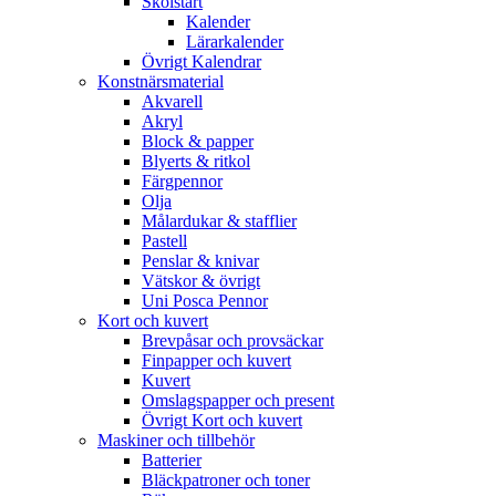
Skolstart
Kalender
Lärarkalender
Övrigt Kalendrar
Konstnärsmaterial
Akvarell
Akryl
Block & papper
Blyerts & ritkol
Färgpennor
Olja
Målardukar & stafflier
Pastell
Penslar & knivar
Vätskor & övrigt
Uni Posca Pennor
Kort och kuvert
Brevpåsar och provsäckar
Finpapper och kuvert
Kuvert
Omslagspapper och present
Övrigt Kort och kuvert
Maskiner och tillbehör
Batterier
Bläckpatroner och toner