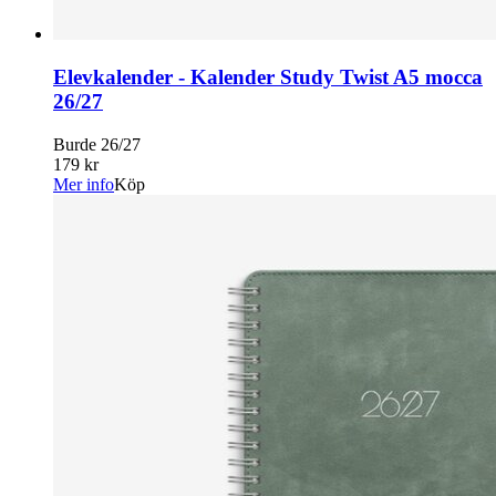
Elevkalender - Kalender Study Twist A5 mocca
26/27
Burde 26/27
179 kr
Mer info
Köp