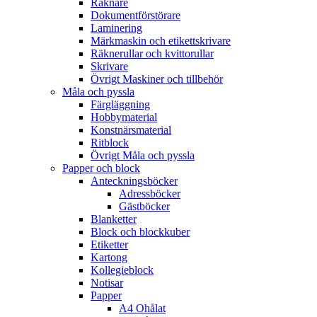
Räknare
Dokumentförstörare
Laminering
Märkmaskin och etikettskrivare
Räknerullar och kvittorullar
Skrivare
Övrigt Maskiner och tillbehör
Måla och pyssla
Färgläggning
Hobbymaterial
Konstnärsmaterial
Ritblock
Övrigt Måla och pyssla
Papper och block
Anteckningsböcker
Adressböcker
Gästböcker
Blanketter
Block och blockkuber
Etiketter
Kartong
Kollegieblock
Notisar
Papper
A4 Ohålat