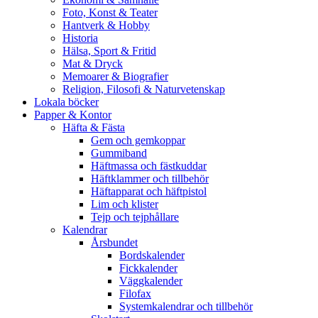
Foto, Konst & Teater
Hantverk & Hobby
Historia
Hälsa, Sport & Fritid
Mat & Dryck
Memoarer & Biografier
Religion, Filosofi & Naturvetenskap
Lokala böcker
Papper & Kontor
Häfta & Fästa
Gem och gemkoppar
Gummiband
Häftmassa och fästkuddar
Häftklammer och tillbehör
Häftapparat och häftpistol
Lim och klister
Tejp och tejphållare
Kalendrar
Årsbundet
Bordskalender
Fickkalender
Väggkalender
Filofax
Systemkalendrar och tillbehör