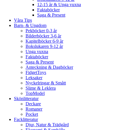
12-15 år & Unga vuxna
Faktaböcker
Saga & Present
Våra Tips
Barn- & Ungdom
Pekböcker 0-3 år
Bilderböcker 3-6 år
Kapitelböcker 6-9 år
Bokslukaren 9-12 år
Unga vuxna
Faktaböcker
Saga & Present
Anteckning & Dagböcker
FidgetToys
Leksaker
Nyckelringar & Smått
Slime & Leklera
TopModel
Skönlitteratur
Deckare
Romaner
Pocket
Facklitteratur
Djur, Natur & Trädgård
Ekonomi & Samhälle