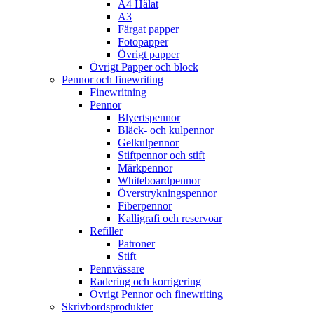
A4 Hålat
A3
Färgat papper
Fotopapper
Övrigt papper
Övrigt Papper och block
Pennor och finewriting
Finewritning
Pennor
Blyertspennor
Bläck- och kulpennor
Gelkulpennor
Stiftpennor och stift
Märkpennor
Whiteboardpennor
Överstrykningspennor
Fiberpennor
Kalligrafi och reservoar
Refiller
Patroner
Stift
Pennvässare
Radering och korrigering
Övrigt Pennor och finewriting
Skrivbordsprodukter