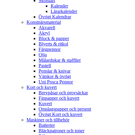
Skolstart
Kalender
Lärarkalender
Övrigt Kalendrar
Konstnärsmaterial
Akvarell
Akryl
Block & papper
Blyerts & ritkol
Färgpennor
Olja
Målardukar & stafflier
Pastell
Penslar & knivar
Vätskor & övrigt
Uni Posca Pennor
Kort och kuvert
Brevpåsar och provsäckar
Finpapper och kuvert
Kuvert
Omslagspapper och present
Övrigt Kort och kuvert
Maskiner och tillbehör
Batterier
Bläckpatroner och toner