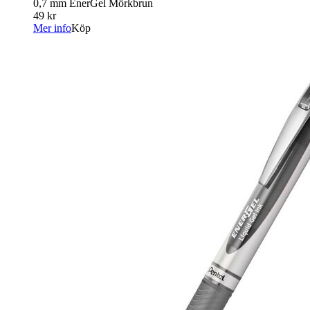
0,7 mm EnerGel Mörkbrun
49 kr
Mer info
Köp