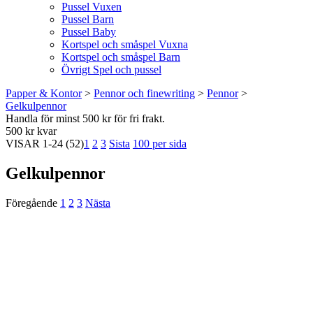
Pussel Vuxen
Pussel Barn
Pussel Baby
Kortspel och småspel Vuxna
Kortspel och småspel Barn
Övrigt Spel och pussel
Papper & Kontor
>
Pennor och finewriting
>
Pennor
>
Gelkulpennor
Handla för minst 500 kr för fri frakt.
500 kr kvar
VISAR
1-24
(52)
1
2
3
Sista
100 per sida
Gelkulpennor
Föregående
1
2
3
Nästa