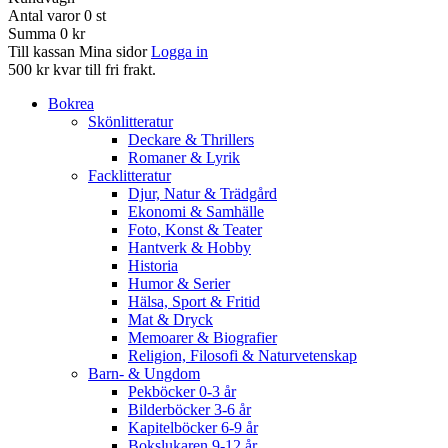
Antal varor
0
st
Summa
0 kr
Till kassan
Mina sidor
Logga in
500 kr kvar till fri frakt.
Bokrea
Skönlitteratur
Deckare & Thrillers
Romaner & Lyrik
Facklitteratur
Djur, Natur & Trädgård
Ekonomi & Samhälle
Foto, Konst & Teater
Hantverk & Hobby
Historia
Humor & Serier
Hälsa, Sport & Fritid
Mat & Dryck
Memoarer & Biografier
Religion, Filosofi & Naturvetenskap
Barn- & Ungdom
Pekböcker 0-3 år
Bilderböcker 3-6 år
Kapitelböcker 6-9 år
Bokslukaren 9-12 år