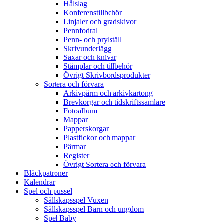
Hålslag
Konferenstillbehör
Linjaler och gradskivor
Pennfodral
Penn- och prylställ
Skrivunderlägg
Saxar och knivar
Stämplar och tillbehör
Övrigt Skrivbordsprodukter
Sortera och förvara
Arkivpärm och arkivkartong
Brevkorgar och tidskriftssamlare
Fotoalbum
Mappar
Papperskorgar
Plastfickor och mappar
Pärmar
Register
Övrigt Sortera och förvara
Bläckpatroner
Kalendrar
Spel och pussel
Sällskapsspel Vuxen
Sällskapsspel Barn och ungdom
Spel Baby