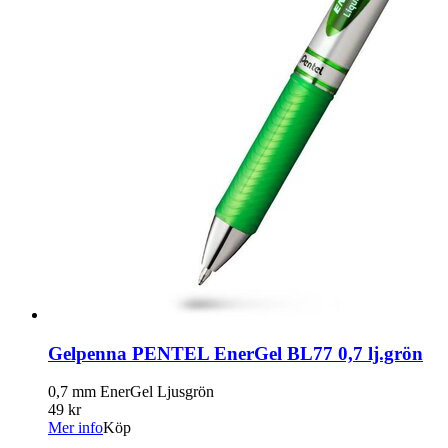
Gelpenna PENTEL EnerGel BL77 0,7 lj.grön
0,7 mm EnerGel Ljusgrön
49 kr
Mer info
Köp