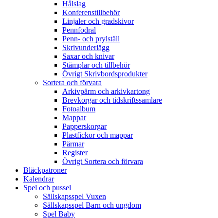
Hålslag
Konferenstillbehör
Linjaler och gradskivor
Pennfodral
Penn- och prylställ
Skrivunderlägg
Saxar och knivar
Stämplar och tillbehör
Övrigt Skrivbordsprodukter
Sortera och förvara
Arkivpärm och arkivkartong
Brevkorgar och tidskriftssamlare
Fotoalbum
Mappar
Papperskorgar
Plastfickor och mappar
Pärmar
Register
Övrigt Sortera och förvara
Bläckpatroner
Kalendrar
Spel och pussel
Sällskapsspel Vuxen
Sällskapsspel Barn och ungdom
Spel Baby