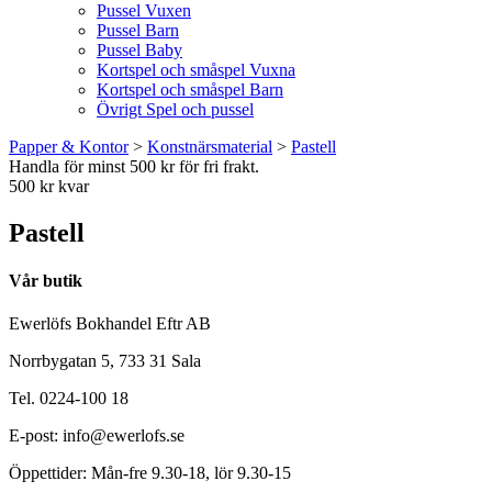
Pussel Vuxen
Pussel Barn
Pussel Baby
Kortspel och småspel Vuxna
Kortspel och småspel Barn
Övrigt Spel och pussel
Papper & Kontor
>
Konstnärsmaterial
>
Pastell
Handla för minst 500 kr för fri frakt.
500 kr kvar
Pastell
Vår butik
Ewerlöfs Bokhandel Eftr AB
Norrbygatan 5, 733 31 Sala
Tel. 0224-100 18
E-post: info@ewerlofs.se
Öppettider: Mån-fre 9.30-18, lör 9.30-15