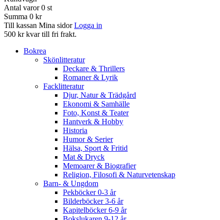
Antal varor
0
st
Summa
0 kr
Till kassan
Mina sidor
Logga in
500 kr kvar till fri frakt.
Bokrea
Skönlitteratur
Deckare & Thrillers
Romaner & Lyrik
Facklitteratur
Djur, Natur & Trädgård
Ekonomi & Samhälle
Foto, Konst & Teater
Hantverk & Hobby
Historia
Humor & Serier
Hälsa, Sport & Fritid
Mat & Dryck
Memoarer & Biografier
Religion, Filosofi & Naturvetenskap
Barn- & Ungdom
Pekböcker 0-3 år
Bilderböcker 3-6 år
Kapitelböcker 6-9 år
Bokslukaren 9-12 år