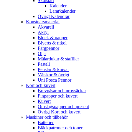
Skolstart
Kalender
Lärarkalender
Övrigt Kalendrar
Konstnärsmaterial
Akvarell
Akryl
Block & papper
Blyerts & ritkol
Färgpennor
Olja
Målardukar & stafflier
Pastell
Penslar & knivar
Vätskor & övrigt
Uni Posca Pennor
Kort och kuvert
Brevpåsar och provsäckar
Finpapper och kuvert
Kuvert
Omslagspapper och present
Övrigt Kort och kuvert
Maskiner och tillbehör
Batterier
Bläckpatroner och toner