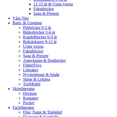
12-15 år & Unga vuxna
Faktaböcker
Saga & Present
Våra Tips
Barn- & Ungdom
Pekböcker 0-3 år
Bilderböcker 3-6 år
Kapitelböcker 6-9 år
Bokslukaren 9-12 år
Unga vuxna
Faktaböcker
Saga & Present
Anteckning & Dagböcker
FidgetToys
Leksaker
Nyckelringar & Smått
Slime & Leklera
TopModel
Skönlitteratur
Deckare
Romaner
Pocket
Facklitteratur
Djur, Natur & Trädgård
Ekonomi & Samhälle