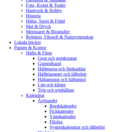
Foto, Konst & Teater
Hantverk & Hobby
Historia
Hälsa, Sport & Fritid
Mat & Dryck
Memoarer & Biografier
Religion, Filosofi & Naturvetenskap
Lokala böcker
Papper & Kontor
Häfta & Fästa
Gem och gemkoppar
Gummiband
Häftmassa och fästkuddar
Häftklammer och tillbehör
Häftapparat och häftpistol
Lim och klister
Tejp och tejphållare
Kalendrar
Årsbundet
Bordskalender
Fickkalender
Väggkalender
Filofax
Systemkalendrar och tillbehör