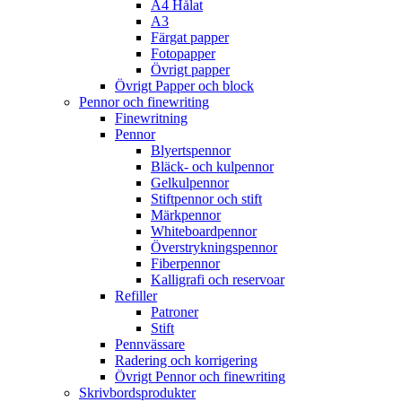
A4 Hålat
A3
Färgat papper
Fotopapper
Övrigt papper
Övrigt Papper och block
Pennor och finewriting
Finewritning
Pennor
Blyertspennor
Bläck- och kulpennor
Gelkulpennor
Stiftpennor och stift
Märkpennor
Whiteboardpennor
Överstrykningspennor
Fiberpennor
Kalligrafi och reservoar
Refiller
Patroner
Stift
Pennvässare
Radering och korrigering
Övrigt Pennor och finewriting
Skrivbordsprodukter