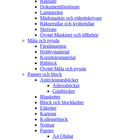
Räknare
Dokumentförstörare
Laminering
Märkmaskin och etikettskrivare
Räknerullar och kvittorullar
Skrivare
Övrigt Maskiner och tillbehör
Måla och pyssla
Färgläggning
Hobbymaterial
Konstnärsmaterial
Ritblock
Övrigt Måla och pyssla
Papper och block
Anteckningsböcker
Adressböcker
Gästböcker
Blanketter
Block och blockkuber
Etiketter
Kartong
Kollegieblock
Notisar
Papper
A4 Ohålat