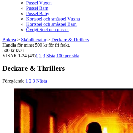
Pussel Vuxen
Pussel Barn
Pussel Baby
Kortspel och småspel Vuxna
Kortspel och småspel Barn
Övrigt Spel och pussel
Bokrea
>
Skönlitteratur
>
Deckare & Thrillers
Handla för minst 500 kr för fri frakt.
500 kr kvar
VISAR
1-24
(49)
1
2
3
Sista
100 per sida
Deckare & Thrillers
Föregående
1
2
3
Nästa