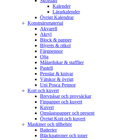
Skolstart
Kalender
Lärarkalender
Övrigt Kalendrar
Konstnärsmaterial
Akvarell
Akryl
Block & papper
Blyerts & ritkol
Färgpennor
Olja
Målardukar & stafflier
Pastell
Penslar & knivar
Vätskor & övrigt
Uni Posca Pennor
Kort och kuvert
Brevpåsar och provsäckar
Finpapper och kuvert
Kuvert
Omslagspapper och present
Övrigt Kort och kuvert
Maskiner och tillbehör
Batterier
Bläckpatroner och toner