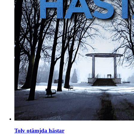
Tolv otämjda hästar