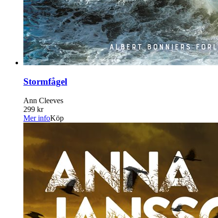
Stormfågel
Ann Cleeves
299 kr
Mer info
Köp