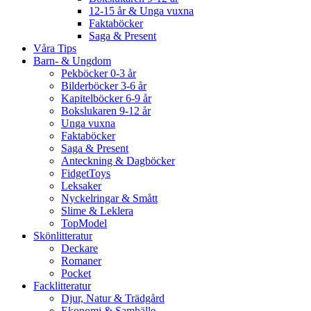
12-15 år & Unga vuxna
Faktaböcker
Saga & Present
Våra Tips
Barn- & Ungdom
Pekböcker 0-3 år
Bilderböcker 3-6 år
Kapitelböcker 6-9 år
Bokslukaren 9-12 år
Unga vuxna
Faktaböcker
Saga & Present
Anteckning & Dagböcker
FidgetToys
Leksaker
Nyckelringar & Smått
Slime & Leklera
TopModel
Skönlitteratur
Deckare
Romaner
Pocket
Facklitteratur
Djur, Natur & Trädgård
Ekonomi & Samhälle