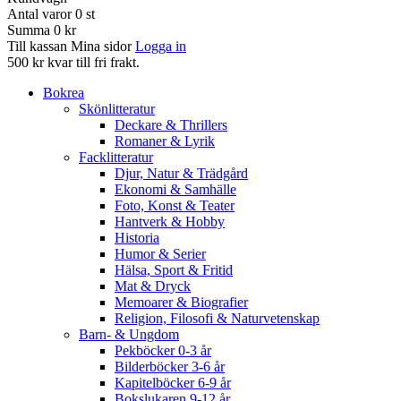
Antal varor
0
st
Summa
0 kr
Till kassan
Mina sidor
Logga in
500 kr kvar till fri frakt.
Bokrea
Skönlitteratur
Deckare & Thrillers
Romaner & Lyrik
Facklitteratur
Djur, Natur & Trädgård
Ekonomi & Samhälle
Foto, Konst & Teater
Hantverk & Hobby
Historia
Humor & Serier
Hälsa, Sport & Fritid
Mat & Dryck
Memoarer & Biografier
Religion, Filosofi & Naturvetenskap
Barn- & Ungdom
Pekböcker 0-3 år
Bilderböcker 3-6 år
Kapitelböcker 6-9 år
Bokslukaren 9-12 år