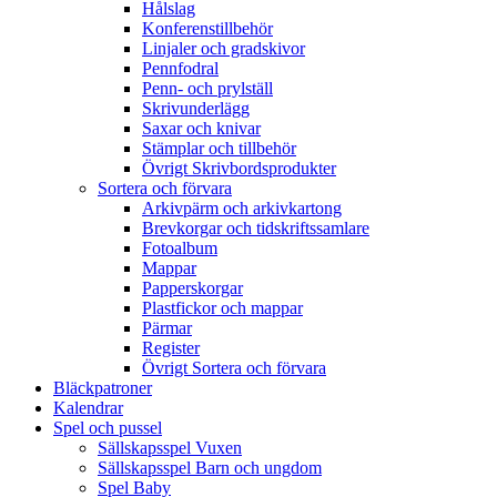
Hålslag
Konferenstillbehör
Linjaler och gradskivor
Pennfodral
Penn- och prylställ
Skrivunderlägg
Saxar och knivar
Stämplar och tillbehör
Övrigt Skrivbordsprodukter
Sortera och förvara
Arkivpärm och arkivkartong
Brevkorgar och tidskriftssamlare
Fotoalbum
Mappar
Papperskorgar
Plastfickor och mappar
Pärmar
Register
Övrigt Sortera och förvara
Bläckpatroner
Kalendrar
Spel och pussel
Sällskapsspel Vuxen
Sällskapsspel Barn och ungdom
Spel Baby