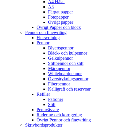
A4 Hålat
A3
Färgat papper
Fotopapper
Övrigt papper
Övrigt Papper och block
Pennor och finewriting
Finewritning
Pennor
Blyertspennor
Bläck- och kulpennor
Gelkulpennor
Stiftpennor och stift
Märkpennor
Whiteboardpennor
Överstrykningspennor
Fiberpennor
Kalligrafi och reservoar
Refiller
Patroner
Stift
Pennvässare
Radering och korrigering
Övrigt Pennor och finewriting
Skrivbordsprodukter