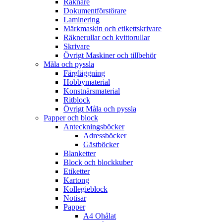
Räknare
Dokumentförstörare
Laminering
Märkmaskin och etikettskrivare
Räknerullar och kvittorullar
Skrivare
Övrigt Maskiner och tillbehör
Måla och pyssla
Färgläggning
Hobbymaterial
Konstnärsmaterial
Ritblock
Övrigt Måla och pyssla
Papper och block
Anteckningsböcker
Adressböcker
Gästböcker
Blanketter
Block och blockkuber
Etiketter
Kartong
Kollegieblock
Notisar
Papper
A4 Ohålat