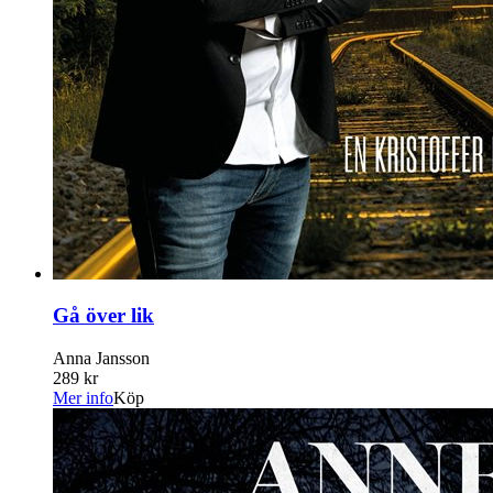
Gå över lik
Anna Jansson
289 kr
Mer info
Köp