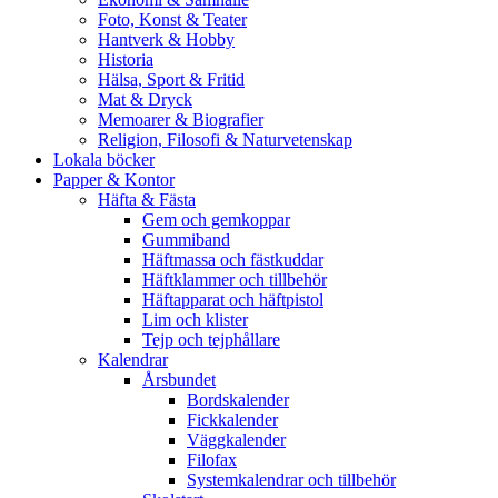
Foto, Konst & Teater
Hantverk & Hobby
Historia
Hälsa, Sport & Fritid
Mat & Dryck
Memoarer & Biografier
Religion, Filosofi & Naturvetenskap
Lokala böcker
Papper & Kontor
Häfta & Fästa
Gem och gemkoppar
Gummiband
Häftmassa och fästkuddar
Häftklammer och tillbehör
Häftapparat och häftpistol
Lim och klister
Tejp och tejphållare
Kalendrar
Årsbundet
Bordskalender
Fickkalender
Väggkalender
Filofax
Systemkalendrar och tillbehör