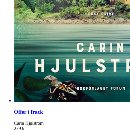
Offer i frack
Carin Hjulström
279 kr