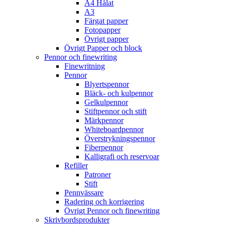
A4 Hålat
A3
Färgat papper
Fotopapper
Övrigt papper
Övrigt Papper och block
Pennor och finewriting
Finewritning
Pennor
Blyertspennor
Bläck- och kulpennor
Gelkulpennor
Stiftpennor och stift
Märkpennor
Whiteboardpennor
Överstrykningspennor
Fiberpennor
Kalligrafi och reservoar
Refiller
Patroner
Stift
Pennvässare
Radering och korrigering
Övrigt Pennor och finewriting
Skrivbordsprodukter