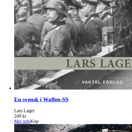
En svensk i Waffen-SS
Lars Lager
249 kr
Mer info
Köp