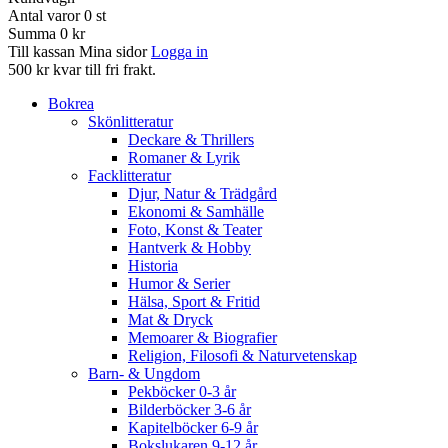
Antal varor
0
st
Summa
0 kr
Till kassan
Mina sidor
Logga in
500 kr kvar till fri frakt.
Bokrea
Skönlitteratur
Deckare & Thrillers
Romaner & Lyrik
Facklitteratur
Djur, Natur & Trädgård
Ekonomi & Samhälle
Foto, Konst & Teater
Hantverk & Hobby
Historia
Humor & Serier
Hälsa, Sport & Fritid
Mat & Dryck
Memoarer & Biografier
Religion, Filosofi & Naturvetenskap
Barn- & Ungdom
Pekböcker 0-3 år
Bilderböcker 3-6 år
Kapitelböcker 6-9 år
Bokslukaren 9-12 år