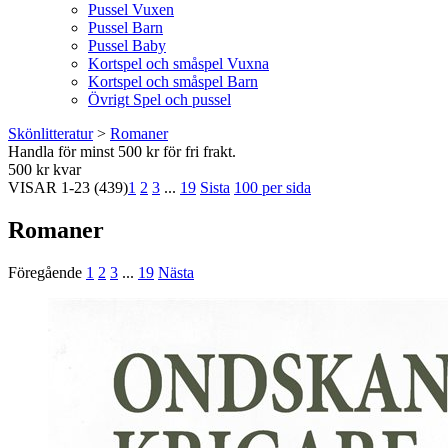
Pussel Vuxen
Pussel Barn
Pussel Baby
Kortspel och småspel Vuxna
Kortspel och småspel Barn
Övrigt Spel och pussel
Skönlitteratur
>
Romaner
Handla för minst 500 kr för fri frakt.
500 kr kvar
VISAR
1-23
(439)
1
2
3
...
19
Sista
100 per sida
Romaner
Föregående
1
2
3
...
19
Nästa