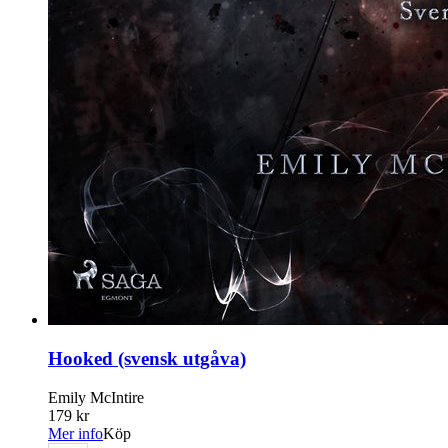
Hooked (svensk utgåva)
Emily McIntire
179 kr
Mer info
Köp