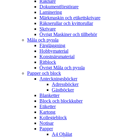
Räknare
Dokumentförstörare
Laminering
Märkmaskin och etikettskrivare
Räknerullar och kvittorullar
Skrivare
Övrigt Maskiner och tillbehör
Måla och pyssla
Färgläggning
Hobbymaterial
Konstnärsmaterial
Ritblock
Övrigt Måla och pyssla
Papper och block
Anteckningsböcker
Adressböcker
Gästböcker
Blanketter
Block och blockkuber
Etiketter
Kartong
Kollegieblock
Notisar
Papper
A4 Ohålat