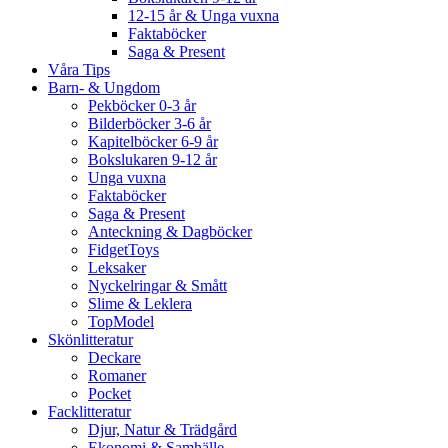
12-15 år & Unga vuxna
Faktaböcker
Saga & Present
Våra Tips
Barn- & Ungdom
Pekböcker 0-3 år
Bilderböcker 3-6 år
Kapitelböcker 6-9 år
Bokslukaren 9-12 år
Unga vuxna
Faktaböcker
Saga & Present
Anteckning & Dagböcker
FidgetToys
Leksaker
Nyckelringar & Smått
Slime & Leklera
TopModel
Skönlitteratur
Deckare
Romaner
Pocket
Facklitteratur
Djur, Natur & Trädgård
Ekonomi & Samhälle