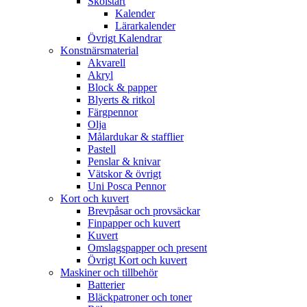
Skolstart
Kalender
Lärarkalender
Övrigt Kalendrar
Konstnärsmaterial
Akvarell
Akryl
Block & papper
Blyerts & ritkol
Färgpennor
Olja
Målardukar & stafflier
Pastell
Penslar & knivar
Vätskor & övrigt
Uni Posca Pennor
Kort och kuvert
Brevpåsar och provsäckar
Finpapper och kuvert
Kuvert
Omslagspapper och present
Övrigt Kort och kuvert
Maskiner och tillbehör
Batterier
Bläckpatroner och toner