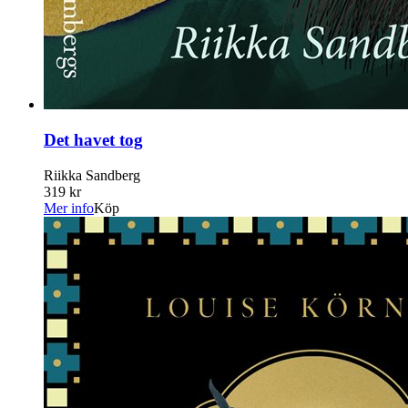
Det havet tog
Riikka Sandberg
319 kr
Mer info
Köp