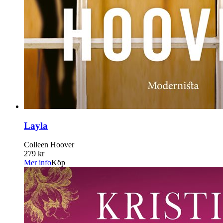
Layla
Colleen Hoover
279 kr
Mer info
Köp