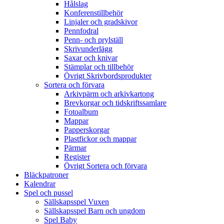
Hålslag
Konferenstillbehör
Linjaler och gradskivor
Pennfodral
Penn- och prylställ
Skrivunderlägg
Saxar och knivar
Stämplar och tillbehör
Övrigt Skrivbordsprodukter
Sortera och förvara
Arkivpärm och arkivkartong
Brevkorgar och tidskriftssamlare
Fotoalbum
Mappar
Papperskorgar
Plastfickor och mappar
Pärmar
Register
Övrigt Sortera och förvara
Bläckpatroner
Kalendrar
Spel och pussel
Sällskapsspel Vuxen
Sällskapsspel Barn och ungdom
Spel Baby