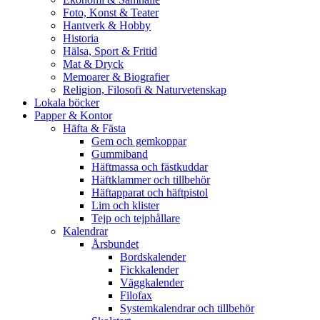
Foto, Konst & Teater
Hantverk & Hobby
Historia
Hälsa, Sport & Fritid
Mat & Dryck
Memoarer & Biografier
Religion, Filosofi & Naturvetenskap
Lokala böcker
Papper & Kontor
Häfta & Fästa
Gem och gemkoppar
Gummiband
Häftmassa och fästkuddar
Häftklammer och tillbehör
Häftapparat och häftpistol
Lim och klister
Tejp och tejphållare
Kalendrar
Årsbundet
Bordskalender
Fickkalender
Väggkalender
Filofax
Systemkalendrar och tillbehör