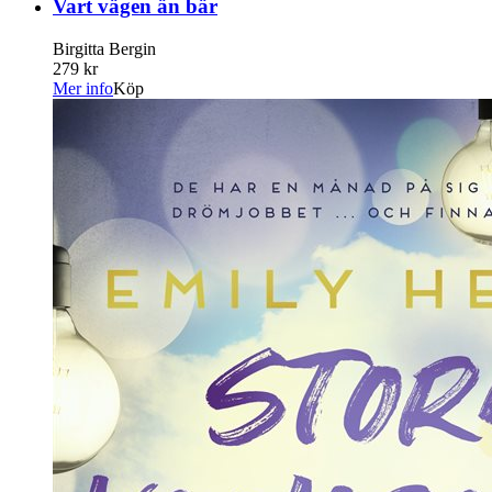
Vart vägen än bär
Birgitta Bergin
279 kr
Mer info
Köp