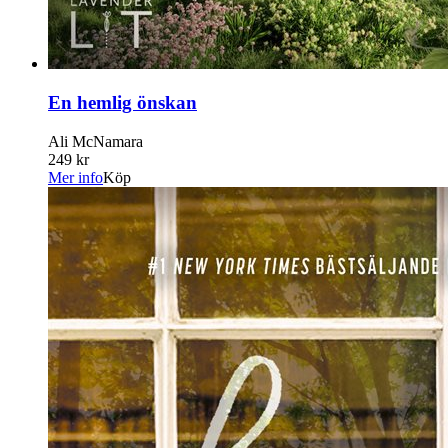
En hemlig önskan
Ali McNamara
249 kr
Mer info
Köp