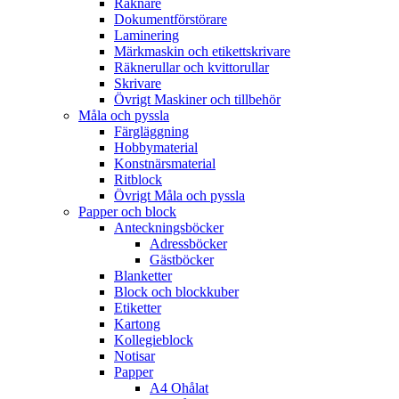
Räknare
Dokumentförstörare
Laminering
Märkmaskin och etikettskrivare
Räknerullar och kvittorullar
Skrivare
Övrigt Maskiner och tillbehör
Måla och pyssla
Färgläggning
Hobbymaterial
Konstnärsmaterial
Ritblock
Övrigt Måla och pyssla
Papper och block
Anteckningsböcker
Adressböcker
Gästböcker
Blanketter
Block och blockkuber
Etiketter
Kartong
Kollegieblock
Notisar
Papper
A4 Ohålat