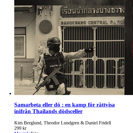
Samarbeta eller dö : en kamp för rättvisa
inifrån Thailands dödsceller
Kim Berglund, Theodor Lundgren & Daniel Fridell
299 kr