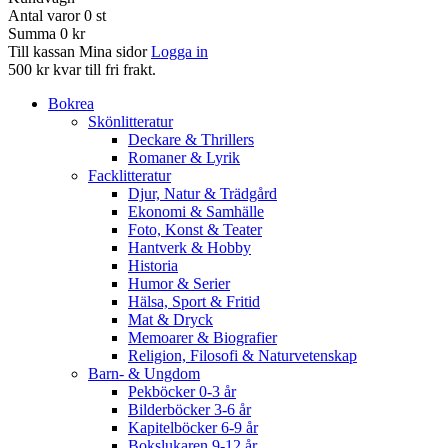
Antal varor
0
st
Summa
0 kr
Till kassan
Mina sidor
Logga in
500 kr kvar till fri frakt.
Bokrea
Skönlitteratur
Deckare & Thrillers
Romaner & Lyrik
Facklitteratur
Djur, Natur & Trädgård
Ekonomi & Samhälle
Foto, Konst & Teater
Hantverk & Hobby
Historia
Humor & Serier
Hälsa, Sport & Fritid
Mat & Dryck
Memoarer & Biografier
Religion, Filosofi & Naturvetenskap
Barn- & Ungdom
Pekböcker 0-3 år
Bilderböcker 3-6 år
Kapitelböcker 6-9 år
Bokslukaren 9-12 år