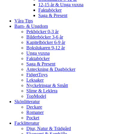
12-15 år & Unga vuxna
Faktaböcker
Saga & Present
Våra Tips
Barn- & Ungdom
Pekböcker 0-3 år
Bilderböcker 3-6 år
Kapitelböcker 6-9 år
Bokslukaren 9-12 år
Unga vuxna
Faktaböcker
Saga & Present
Anteckning & Dagböcker
FidgetToys
Leksaker
Nyckelringar & Smått
Slime & Leklera
TopModel
Skönlitteratur
Deckare
Romaner
Pocket
Facklitteratur
Djur, Natur & Trädgård
Ekonomi & Samhälle