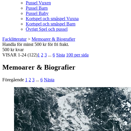
Pussel Vuxen
Pussel Barn
Pussel Baby
Kortspel och småspel Vuxna
Kortspel och småspel Barn
Övrigt Spel och pussel
Facklitteratur
>
Memoarer & Biografier
Handla för minst 500 kr för fri frakt.
500 kr kvar
VISAR
1-24
(122)
1
2
3
...
6
Sista
100 per sida
Memoarer & Biografier
Föregående
1
2
3
...
6
Nästa