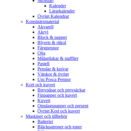
Skolstart
Kalender
Lärarkalender
Övrigt Kalendrar
Konstnärsmaterial
Akvarell
Akryl
Block & papper
Blyerts & ritkol
Färgpennor
Olja
Målardukar & stafflier
Pastell
Penslar & knivar
Vätskor & övrigt
Uni Posca Pennor
Kort och kuvert
Brevpåsar och provsäckar
Finpapper och kuvert
Kuvert
Omslagspapper och present
Övrigt Kort och kuvert
Maskiner och tillbehör
Batterier
Bläckpatroner och toner