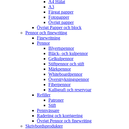
A4 Hålat
A3
Färgat papper
Fotopapper
Övrigt papper
Övrigt Papper och block
Pennor och finewriting
Finewritning
Pennor
Blyertspennor
Bläck- och kulpennor
Gelkulpennor
Stiftpennor och stift
Märkpennor
Whiteboardpennor
Överstrykningspennor
Fiberpennor
Kalligrafi och reservoar
Refiller
Patroner
Stift
Pennvässare
Radering och korrigering
Övrigt Pennor och finewriting
Skrivbordsprodukter