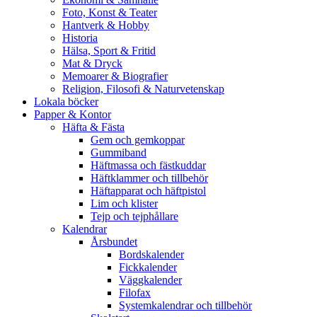
Foto, Konst & Teater
Hantverk & Hobby
Historia
Hälsa, Sport & Fritid
Mat & Dryck
Memoarer & Biografier
Religion, Filosofi & Naturvetenskap
Lokala böcker
Papper & Kontor
Häfta & Fästa
Gem och gemkoppar
Gummiband
Häftmassa och fästkuddar
Häftklammer och tillbehör
Häftapparat och häftpistol
Lim och klister
Tejp och tejphållare
Kalendrar
Årsbundet
Bordskalender
Fickkalender
Väggkalender
Filofax
Systemkalendrar och tillbehör