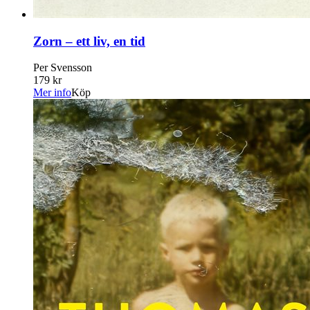
Zorn – ett liv, en tid
Per Svensson
179 kr
Mer info
Köp