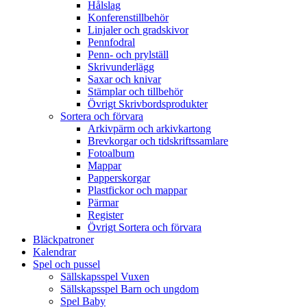
Hålslag
Konferenstillbehör
Linjaler och gradskivor
Pennfodral
Penn- och prylställ
Skrivunderlägg
Saxar och knivar
Stämplar och tillbehör
Övrigt Skrivbordsprodukter
Sortera och förvara
Arkivpärm och arkivkartong
Brevkorgar och tidskriftssamlare
Fotoalbum
Mappar
Papperskorgar
Plastfickor och mappar
Pärmar
Register
Övrigt Sortera och förvara
Bläckpatroner
Kalendrar
Spel och pussel
Sällskapsspel Vuxen
Sällskapsspel Barn och ungdom
Spel Baby