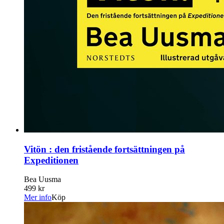
Vitön : den fristående fortsättningen på
Expeditionen
Bea Uusma
499 kr
Mer info
Köp