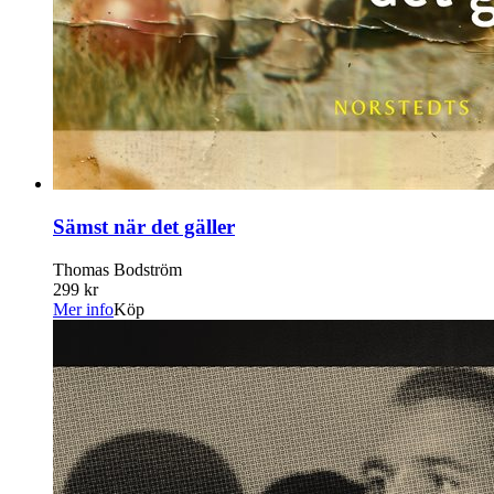
Sämst när det gäller
Thomas Bodström
299 kr
Mer info
Köp