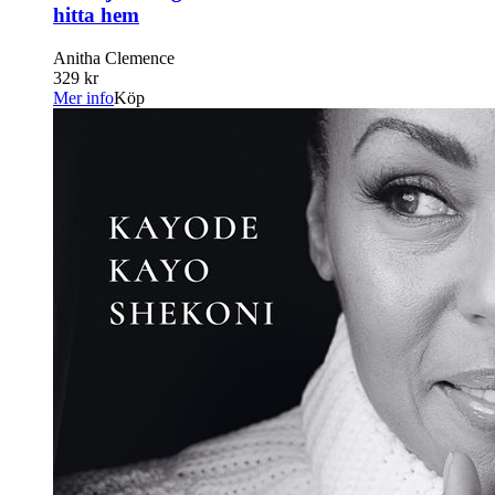
hitta hem
Anitha Clemence
329 kr
Mer info
Köp