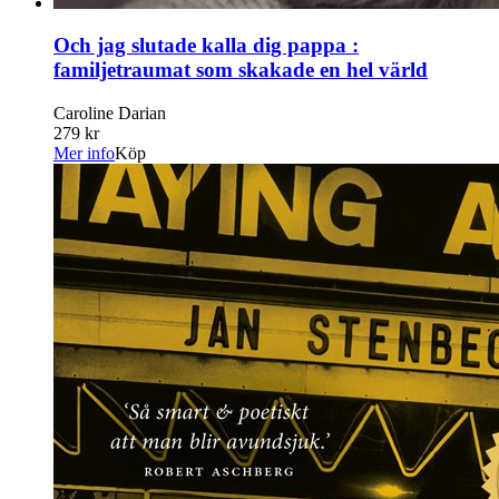
Och jag slutade kalla dig pappa :
familjetraumat som skakade en hel värld
Caroline Darian
279 kr
Mer info
Köp