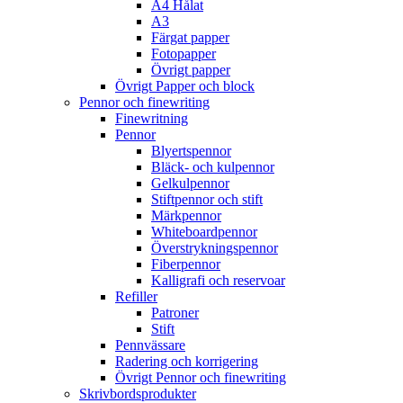
A4 Hålat
A3
Färgat papper
Fotopapper
Övrigt papper
Övrigt Papper och block
Pennor och finewriting
Finewritning
Pennor
Blyertspennor
Bläck- och kulpennor
Gelkulpennor
Stiftpennor och stift
Märkpennor
Whiteboardpennor
Överstrykningspennor
Fiberpennor
Kalligrafi och reservoar
Refiller
Patroner
Stift
Pennvässare
Radering och korrigering
Övrigt Pennor och finewriting
Skrivbordsprodukter