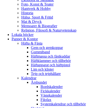
Foto, Konst & Teater
Hantverk & Hobby
Historia
Hälsa, Sport & Fritid
Mat & Dryck
Memoarer & Biografier
Religion, Filosofi & Naturvetenskap
Lokala böcker
Papper & Kontor
Häfta & Fästa
Gem och gemkoppar
Gummiband
Häftmassa och fästkuddar
Häftklammer och tillbehör
Häftapparat och häftpistol
Lim och klister
Tejp och tejphållare
Kalendrar
Årsbundet
Bordskalender
Fickkalender
Väggkalender
Filofax
Systemkalendrar och tillbehör