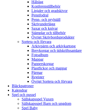
Hålslag
Konferenstillbehör
Linjaler och gradskivor
Pennfodral
Penn- och prylställ
Skrivunderlägg
Saxar och knivar
Stämplar och tillbehör
Övrigt Skrivbordsprodukter
Sortera och förvara
Arkivpärm och arkivkartong
Brevkorgar och tidskriftssamlare
Fotoalbum
Mappar
Papperskorgar
Plastfickor och mappar
Pärmar
Register
Övrigt Sortera och förvara
Bläckpatroner
Kalendrar
Spel och pussel
Sällskapsspel Vuxen
Sällskapsspel Barn och ungdom
Spel Baby