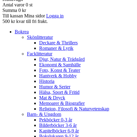
Antal varor
0
st
Summa
0 kr
Till kassan
Mina sidor
Logga in
500 kr kvar till fri frakt.
Bokrea
Skönlitteratur
Deckare & Thrillers
Romaner & Lyrik
Facklitteratur
Djur, Natur & Trädgård
Ekonomi & Samhälle
Foto, Konst & Teater
Hantverk & Hobby
Historia
Humor & Serier
Hälsa, Sport & Fritid
Mat & Dryck
Memoarer & Biografier
Religion, Filosofi & Naturvetenskap
Barn- & Ungdom
Pekböcker 0-3 år
Bilderböcker 3-6 år
Kapitelböcker 6-9 år
Bokslukaren 9-12 år