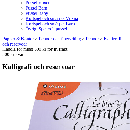
Pussel Vuxen
Pussel Barn
Pussel Baby
Kortspel och småspel Vuxna
Kortspel och småspel Barn
Övrigt Spel och pussel
Papper & Kontor
>
Pennor och finewriting
>
Pennor
>
Kalligrafi
och reservoar
Handla för minst 500 kr för fri frakt.
500 kr kvar
Kalligrafi och reservoar