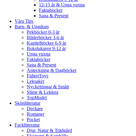
12-15 år & Unga vuxna
Faktaböcker
Saga & Present
Våra Tips
Barn- & Ungdom
Pekböcker 0-3 år
Bilderböcker 3-6 år
Kapitelböcker 6-9 år
Bokslukaren 9-12 år
Unga vuxna
Faktaböcker
Saga & Present
Anteckning & Dagböcker
FidgetToys
Leksaker
Nyckelringar & Smått
Slime & Leklera
TopModel
Skönlitteratur
Deckare
Romaner
Pocket
Facklitteratur
Djur, Natur & Trädgård
Ekonomi & Samhälle