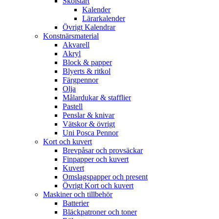
Skolstart
Kalender
Lärarkalender
Övrigt Kalendrar
Konstnärsmaterial
Akvarell
Akryl
Block & papper
Blyerts & ritkol
Färgpennor
Olja
Målardukar & stafflier
Pastell
Penslar & knivar
Vätskor & övrigt
Uni Posca Pennor
Kort och kuvert
Brevpåsar och provsäckar
Finpapper och kuvert
Kuvert
Omslagspapper och present
Övrigt Kort och kuvert
Maskiner och tillbehör
Batterier
Bläckpatroner och toner