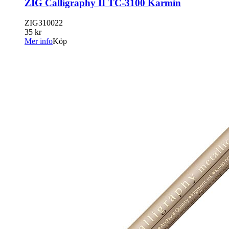
ZIG Calligraphy II TC-3100 Karmin
ZIG310022
35 kr
Mer info
Köp