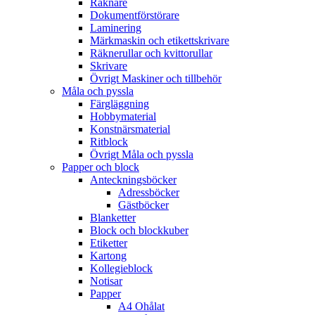
Räknare
Dokumentförstörare
Laminering
Märkmaskin och etikettskrivare
Räknerullar och kvittorullar
Skrivare
Övrigt Maskiner och tillbehör
Måla och pyssla
Färgläggning
Hobbymaterial
Konstnärsmaterial
Ritblock
Övrigt Måla och pyssla
Papper och block
Anteckningsböcker
Adressböcker
Gästböcker
Blanketter
Block och blockkuber
Etiketter
Kartong
Kollegieblock
Notisar
Papper
A4 Ohålat