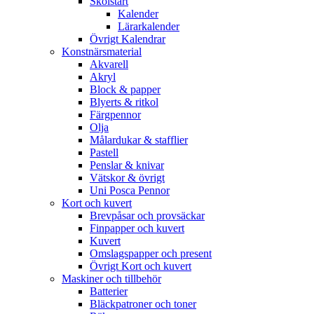
Skolstart
Kalender
Lärarkalender
Övrigt Kalendrar
Konstnärsmaterial
Akvarell
Akryl
Block & papper
Blyerts & ritkol
Färgpennor
Olja
Målardukar & stafflier
Pastell
Penslar & knivar
Vätskor & övrigt
Uni Posca Pennor
Kort och kuvert
Brevpåsar och provsäckar
Finpapper och kuvert
Kuvert
Omslagspapper och present
Övrigt Kort och kuvert
Maskiner och tillbehör
Batterier
Bläckpatroner och toner