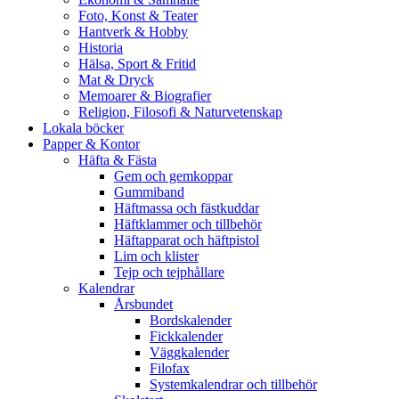
Foto, Konst & Teater
Hantverk & Hobby
Historia
Hälsa, Sport & Fritid
Mat & Dryck
Memoarer & Biografier
Religion, Filosofi & Naturvetenskap
Lokala böcker
Papper & Kontor
Häfta & Fästa
Gem och gemkoppar
Gummiband
Häftmassa och fästkuddar
Häftklammer och tillbehör
Häftapparat och häftpistol
Lim och klister
Tejp och tejphållare
Kalendrar
Årsbundet
Bordskalender
Fickkalender
Väggkalender
Filofax
Systemkalendrar och tillbehör