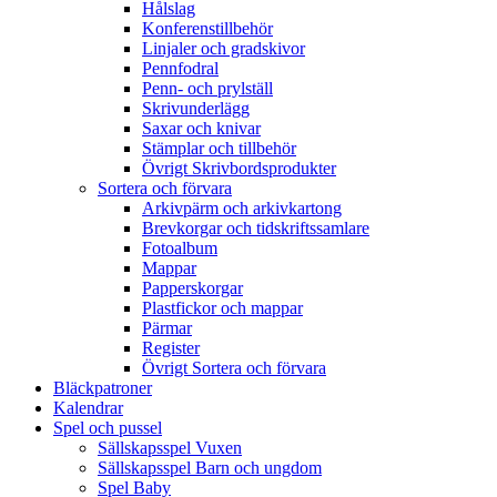
Hålslag
Konferenstillbehör
Linjaler och gradskivor
Pennfodral
Penn- och prylställ
Skrivunderlägg
Saxar och knivar
Stämplar och tillbehör
Övrigt Skrivbordsprodukter
Sortera och förvara
Arkivpärm och arkivkartong
Brevkorgar och tidskriftssamlare
Fotoalbum
Mappar
Papperskorgar
Plastfickor och mappar
Pärmar
Register
Övrigt Sortera och förvara
Bläckpatroner
Kalendrar
Spel och pussel
Sällskapsspel Vuxen
Sällskapsspel Barn och ungdom
Spel Baby