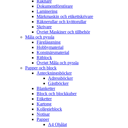
Räknare
Dokumentförstörare
Laminering
Märkmaskin och etikettskrivare
Räknerullar och kvittorullar
Skrivare
Övrigt Maskiner och tillbehör
Måla och pyssla
Färgläggning
Hobbymaterial
Konstnärsmaterial
Ritblock
Övrigt Måla och pyssla
Papper och block
Anteckningsböcker
Adressböcker
Gästböcker
Blanketter
Block och blockkuber
Etiketter
Kartong
Kollegieblock
Notisar
Papper
A4 Ohålat