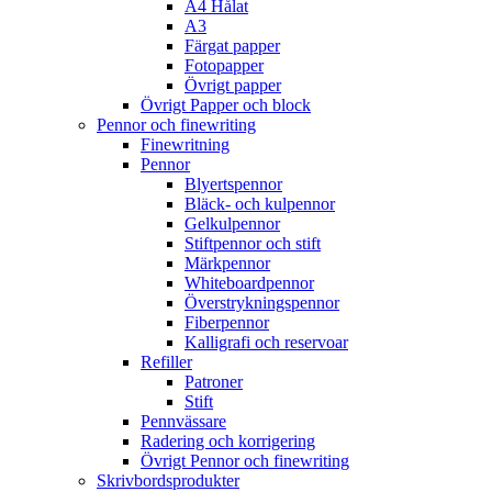
A4 Hålat
A3
Färgat papper
Fotopapper
Övrigt papper
Övrigt Papper och block
Pennor och finewriting
Finewritning
Pennor
Blyertspennor
Bläck- och kulpennor
Gelkulpennor
Stiftpennor och stift
Märkpennor
Whiteboardpennor
Överstrykningspennor
Fiberpennor
Kalligrafi och reservoar
Refiller
Patroner
Stift
Pennvässare
Radering och korrigering
Övrigt Pennor och finewriting
Skrivbordsprodukter