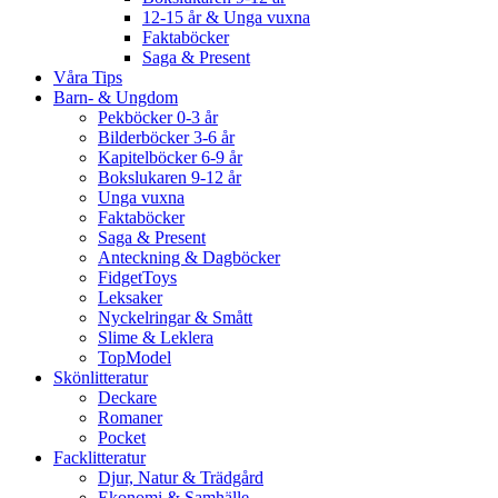
12-15 år & Unga vuxna
Faktaböcker
Saga & Present
Våra Tips
Barn- & Ungdom
Pekböcker 0-3 år
Bilderböcker 3-6 år
Kapitelböcker 6-9 år
Bokslukaren 9-12 år
Unga vuxna
Faktaböcker
Saga & Present
Anteckning & Dagböcker
FidgetToys
Leksaker
Nyckelringar & Smått
Slime & Leklera
TopModel
Skönlitteratur
Deckare
Romaner
Pocket
Facklitteratur
Djur, Natur & Trädgård
Ekonomi & Samhälle