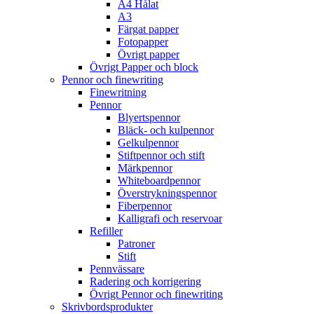
A4 Hålat
A3
Färgat papper
Fotopapper
Övrigt papper
Övrigt Papper och block
Pennor och finewriting
Finewritning
Pennor
Blyertspennor
Bläck- och kulpennor
Gelkulpennor
Stiftpennor och stift
Märkpennor
Whiteboardpennor
Överstrykningspennor
Fiberpennor
Kalligrafi och reservoar
Refiller
Patroner
Stift
Pennvässare
Radering och korrigering
Övrigt Pennor och finewriting
Skrivbordsprodukter