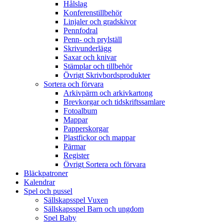
Hålslag
Konferenstillbehör
Linjaler och gradskivor
Pennfodral
Penn- och prylställ
Skrivunderlägg
Saxar och knivar
Stämplar och tillbehör
Övrigt Skrivbordsprodukter
Sortera och förvara
Arkivpärm och arkivkartong
Brevkorgar och tidskriftssamlare
Fotoalbum
Mappar
Papperskorgar
Plastfickor och mappar
Pärmar
Register
Övrigt Sortera och förvara
Bläckpatroner
Kalendrar
Spel och pussel
Sällskapsspel Vuxen
Sällskapsspel Barn och ungdom
Spel Baby