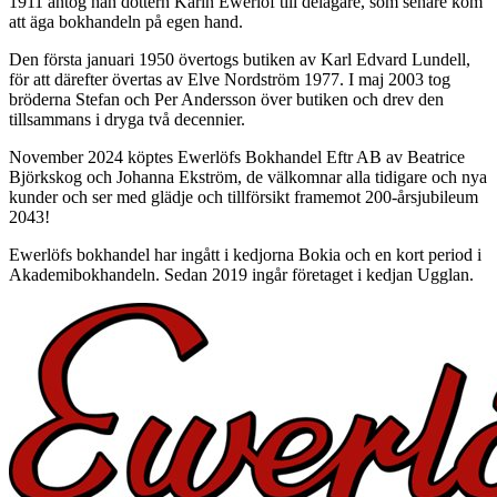
1911 antog han dottern Karin Ewerlöf till delägare, som senare kom
att äga bokhandeln på egen hand.
Den första januari 1950 övertogs butiken av Karl Edvard Lundell,
för att därefter övertas av Elve Nordström 1977. I maj 2003 tog
bröderna Stefan och Per Andersson över butiken och drev den
tillsammans i dryga två decennier.
November 2024 köptes Ewerlöfs Bokhandel Eftr AB av Beatrice
Björkskog och Johanna Ekström, de välkomnar alla tidigare och nya
kunder och ser med glädje och tillförsikt framemot 200-årsjubileum
2043!
Ewerlöfs bokhandel har ingått i kedjorna Bokia och en kort period i
Akademibokhandeln. Sedan 2019 ingår företaget i kedjan Ugglan.