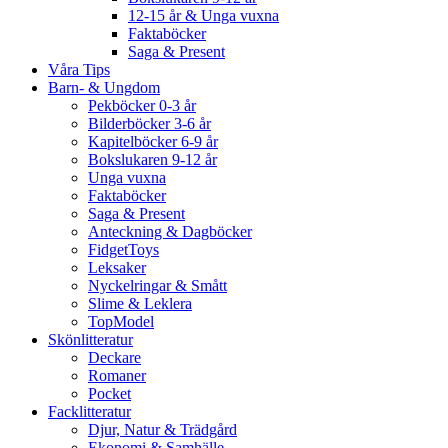
12-15 år & Unga vuxna
Faktaböcker
Saga & Present
Våra Tips
Barn- & Ungdom
Pekböcker 0-3 år
Bilderböcker 3-6 år
Kapitelböcker 6-9 år
Bokslukaren 9-12 år
Unga vuxna
Faktaböcker
Saga & Present
Anteckning & Dagböcker
FidgetToys
Leksaker
Nyckelringar & Smått
Slime & Leklera
TopModel
Skönlitteratur
Deckare
Romaner
Pocket
Facklitteratur
Djur, Natur & Trädgård
Ekonomi & Samhälle