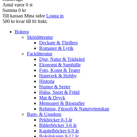
Antal varor
0
st
Summa
0 kr
Till kassan
Mina sidor
Logga in
500 kr kvar till fri frakt.
Bokrea
Skönlitteratur
Deckare & Thrillers
Romaner & Lyrik
Facklitteratur
Djur, Natur & Trädgård
Ekonomi & Samhälle
Foto, Konst & Teater
Hantverk & Hobby
Historia
Humor & Serier
Hälsa, Sport & Fritid
Mat & Dryck
Memoarer & Biografier
Religion, Filosofi & Naturvetenskap
Barn- & Ungdom
Pekböcker 0-3 år
Bilderböcker 3-6 år
Kapitelböcker 6-9 år
Bokslukaren 9-12 år