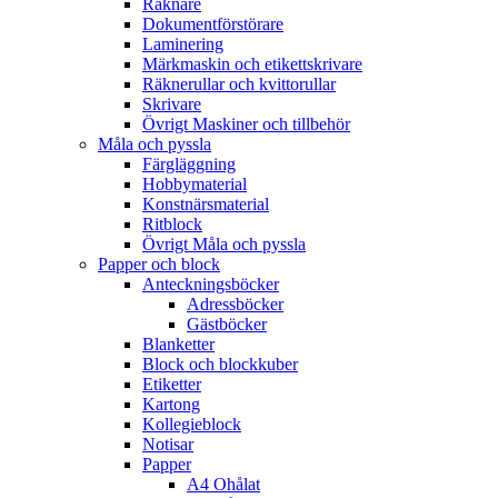
Räknare
Dokumentförstörare
Laminering
Märkmaskin och etikettskrivare
Räknerullar och kvittorullar
Skrivare
Övrigt Maskiner och tillbehör
Måla och pyssla
Färgläggning
Hobbymaterial
Konstnärsmaterial
Ritblock
Övrigt Måla och pyssla
Papper och block
Anteckningsböcker
Adressböcker
Gästböcker
Blanketter
Block och blockkuber
Etiketter
Kartong
Kollegieblock
Notisar
Papper
A4 Ohålat