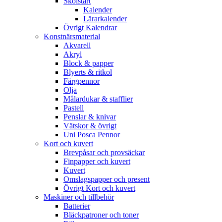
Skolstart
Kalender
Lärarkalender
Övrigt Kalendrar
Konstnärsmaterial
Akvarell
Akryl
Block & papper
Blyerts & ritkol
Färgpennor
Olja
Målardukar & stafflier
Pastell
Penslar & knivar
Vätskor & övrigt
Uni Posca Pennor
Kort och kuvert
Brevpåsar och provsäckar
Finpapper och kuvert
Kuvert
Omslagspapper och present
Övrigt Kort och kuvert
Maskiner och tillbehör
Batterier
Bläckpatroner och toner