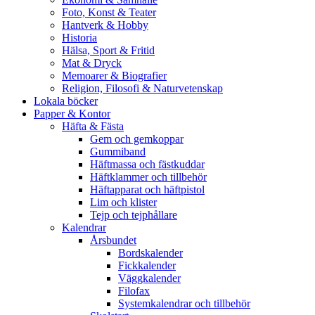
Foto, Konst & Teater
Hantverk & Hobby
Historia
Hälsa, Sport & Fritid
Mat & Dryck
Memoarer & Biografier
Religion, Filosofi & Naturvetenskap
Lokala böcker
Papper & Kontor
Häfta & Fästa
Gem och gemkoppar
Gummiband
Häftmassa och fästkuddar
Häftklammer och tillbehör
Häftapparat och häftpistol
Lim och klister
Tejp och tejphållare
Kalendrar
Årsbundet
Bordskalender
Fickkalender
Väggkalender
Filofax
Systemkalendrar och tillbehör