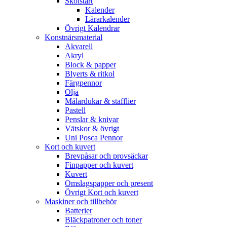
Skolstart
Kalender
Lärarkalender
Övrigt Kalendrar
Konstnärsmaterial
Akvarell
Akryl
Block & papper
Blyerts & ritkol
Färgpennor
Olja
Målardukar & stafflier
Pastell
Penslar & knivar
Vätskor & övrigt
Uni Posca Pennor
Kort och kuvert
Brevpåsar och provsäckar
Finpapper och kuvert
Kuvert
Omslagspapper och present
Övrigt Kort och kuvert
Maskiner och tillbehör
Batterier
Bläckpatroner och toner