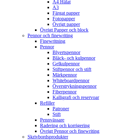
A4 Hålat
A3
Färgat papper
Fotopapper
Övrigt papper
Övrigt Papper och block
Pennor och finewriting
Finewritning
Pennor
Blyertspennor
Bläck- och kulpennor
Gelkulpennor
Stiftpennor och stift
Märkpennor
Whiteboardpennor
Överstrykningspennor
Fiberpennor
Kalligrafi och reservoar
Refiller
Patroner
Stift
Pennvässare
Radering och korrigering
Övrigt Pennor och finewriting
Skrivbordsprodukter