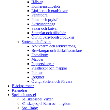
Hålslag
Konferenstillbehör
Linjaler och gradskivor
Pennfodral
Penn- och prylställ
Skrivunderlägg
Saxar och knivar
Stämplar och tillbehör
Övrigt Skrivbordsprodukter
Sortera och förvara
Arkivpärm och arkivkartong
Brevkorgar och tidskriftssamlare
Fotoalbum
Mappar
Papperskorgar
Plastfickor och mappar
Pärmar
Register
Övrigt Sortera och förvara
Bläckpatroner
Kalendrar
Spel och pussel
Sällskapsspel Vuxen
Sällskapsspel Barn och ungdom
Spel Baby