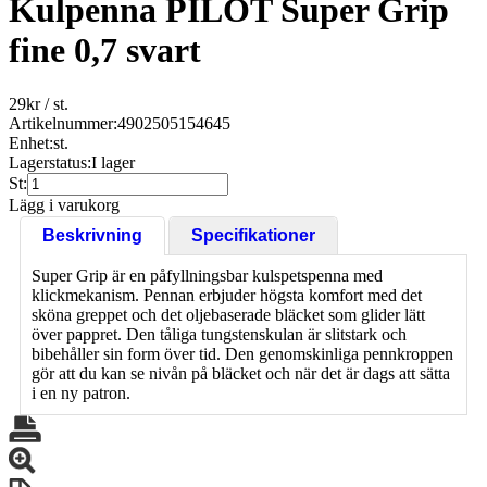
Kulpenna PILOT Super Grip
fine 0,7 svart
29
kr
/ st.
Artikelnummer:
4902505154645
Enhet:
st.
Lagerstatus:
I lager
St:
Lägg i varukorg
Beskrivning
Specifikationer
Super Grip är en påfyllningsbar kulspetspenna med
klickmekanism. Pennan erbjuder högsta komfort med det
sköna greppet och det oljebaserade bläcket som glider lätt
över pappret. Den tåliga tungstenskulan är slitstark och
bibehåller sin form över tid. Den genomskinliga pennkroppen
gör att du kan se nivån på bläcket och när det är dags att sätta
i en ny patron.