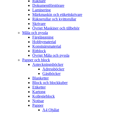
Räknare
Dokumentförstörare
Laminering
Märkmaskin och etikettskrivare
Räknerullar och kvittorullar
Skrivare
Övrigt Maskiner och tillbehör
Måla och pyssla
Färgläggning
Hobbymaterial
Konstnärsmaterial
Ritblock
Övrigt Måla och pyssla
Papper och block
Anteckningsböcker
Adressböcker
Gästböcker
Blanketter
Block och blockkuber
Etiketter
Kartong
Kollegieblock
Notisar
Papper
A4 Ohålat