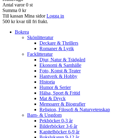
Antal varor
0
st
Summa
0 kr
Till kassan
Mina sidor
Logga in
500 kr kvar till fri frakt.
Bokrea
Skönlitteratur
Deckare & Thrillers
Romaner & Lyrik
Facklitteratur
Djur, Natur & Trädgård
Ekonomi & Samhälle
Foto, Konst & Teater
Hantverk & Hobby
Historia
Humor & Serier
Hälsa, Sport & Fritid
Mat & Dryck
Memoarer & Biografier
Religion, Filosofi & Naturvetenskap
Barn- & Ungdom
Pekböcker 0-3 år
Bilderböcker 3-6 år
Kapitelböcker 6-9 år
Bokslukaren 9-12 år