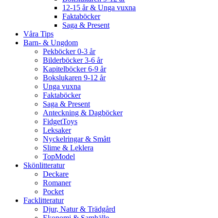
12-15 år & Unga vuxna
Faktaböcker
Saga & Present
Våra Tips
Barn- & Ungdom
Pekböcker 0-3 år
Bilderböcker 3-6 år
Kapitelböcker 6-9 år
Bokslukaren 9-12 år
Unga vuxna
Faktaböcker
Saga & Present
Anteckning & Dagböcker
FidgetToys
Leksaker
Nyckelringar & Smått
Slime & Leklera
TopModel
Skönlitteratur
Deckare
Romaner
Pocket
Facklitteratur
Djur, Natur & Trädgård
Ekonomi & Samhälle