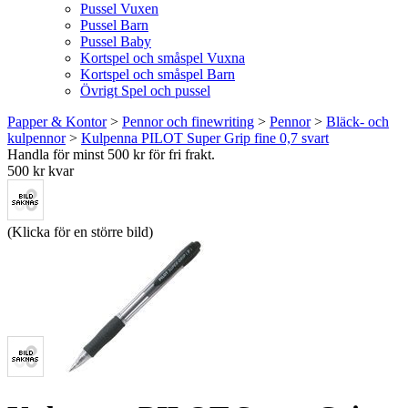
Pussel Vuxen
Pussel Barn
Pussel Baby
Kortspel och småspel Vuxna
Kortspel och småspel Barn
Övrigt Spel och pussel
Papper & Kontor
>
Pennor och finewriting
>
Pennor
>
Bläck- och
kulpennor
>
Kulpenna PILOT Super Grip fine 0,7 svart
Handla för minst 500 kr för fri frakt.
500 kr kvar
(Klicka för en större bild)