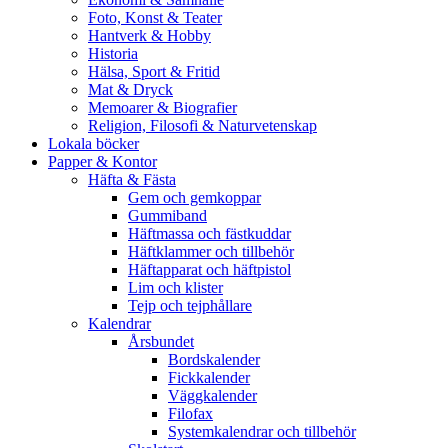
Foto, Konst & Teater
Hantverk & Hobby
Historia
Hälsa, Sport & Fritid
Mat & Dryck
Memoarer & Biografier
Religion, Filosofi & Naturvetenskap
Lokala böcker
Papper & Kontor
Häfta & Fästa
Gem och gemkoppar
Gummiband
Häftmassa och fästkuddar
Häftklammer och tillbehör
Häftapparat och häftpistol
Lim och klister
Tejp och tejphållare
Kalendrar
Årsbundet
Bordskalender
Fickkalender
Väggkalender
Filofax
Systemkalendrar och tillbehör