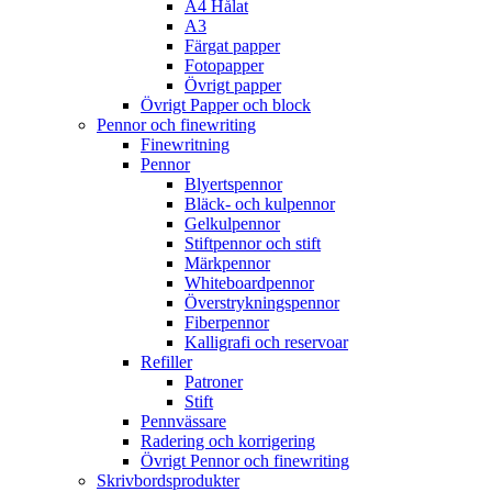
A4 Hålat
A3
Färgat papper
Fotopapper
Övrigt papper
Övrigt Papper och block
Pennor och finewriting
Finewritning
Pennor
Blyertspennor
Bläck- och kulpennor
Gelkulpennor
Stiftpennor och stift
Märkpennor
Whiteboardpennor
Överstrykningspennor
Fiberpennor
Kalligrafi och reservoar
Refiller
Patroner
Stift
Pennvässare
Radering och korrigering
Övrigt Pennor och finewriting
Skrivbordsprodukter