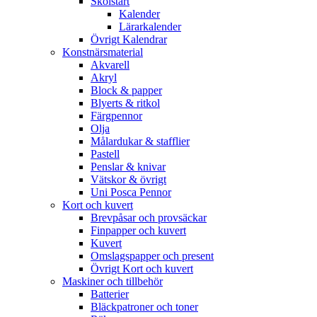
Skolstart
Kalender
Lärarkalender
Övrigt Kalendrar
Konstnärsmaterial
Akvarell
Akryl
Block & papper
Blyerts & ritkol
Färgpennor
Olja
Målardukar & stafflier
Pastell
Penslar & knivar
Vätskor & övrigt
Uni Posca Pennor
Kort och kuvert
Brevpåsar och provsäckar
Finpapper och kuvert
Kuvert
Omslagspapper och present
Övrigt Kort och kuvert
Maskiner och tillbehör
Batterier
Bläckpatroner och toner