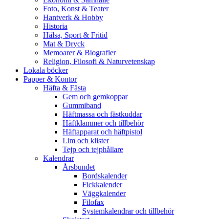
Foto, Konst & Teater
Hantverk & Hobby
Historia
Hälsa, Sport & Fritid
Mat & Dryck
Memoarer & Biografier
Religion, Filosofi & Naturvetenskap
Lokala böcker
Papper & Kontor
Häfta & Fästa
Gem och gemkoppar
Gummiband
Häftmassa och fästkuddar
Häftklammer och tillbehör
Häftapparat och häftpistol
Lim och klister
Tejp och tejphållare
Kalendrar
Årsbundet
Bordskalender
Fickkalender
Väggkalender
Filofax
Systemkalendrar och tillbehör