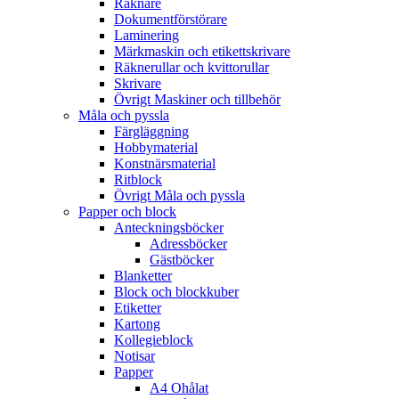
Räknare
Dokumentförstörare
Laminering
Märkmaskin och etikettskrivare
Räknerullar och kvittorullar
Skrivare
Övrigt Maskiner och tillbehör
Måla och pyssla
Färgläggning
Hobbymaterial
Konstnärsmaterial
Ritblock
Övrigt Måla och pyssla
Papper och block
Anteckningsböcker
Adressböcker
Gästböcker
Blanketter
Block och blockkuber
Etiketter
Kartong
Kollegieblock
Notisar
Papper
A4 Ohålat