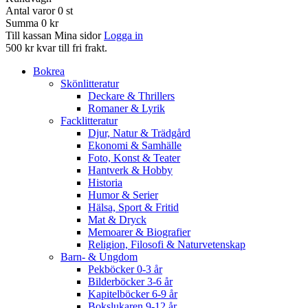
Antal varor
0
st
Summa
0 kr
Till kassan
Mina sidor
Logga in
500 kr kvar till fri frakt.
Bokrea
Skönlitteratur
Deckare & Thrillers
Romaner & Lyrik
Facklitteratur
Djur, Natur & Trädgård
Ekonomi & Samhälle
Foto, Konst & Teater
Hantverk & Hobby
Historia
Humor & Serier
Hälsa, Sport & Fritid
Mat & Dryck
Memoarer & Biografier
Religion, Filosofi & Naturvetenskap
Barn- & Ungdom
Pekböcker 0-3 år
Bilderböcker 3-6 år
Kapitelböcker 6-9 år
Bokslukaren 9-12 år