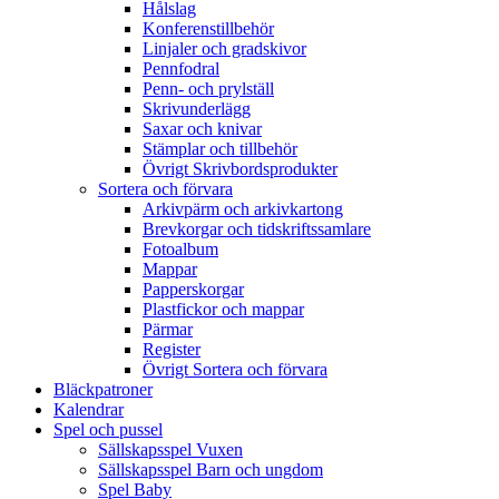
Hålslag
Konferenstillbehör
Linjaler och gradskivor
Pennfodral
Penn- och prylställ
Skrivunderlägg
Saxar och knivar
Stämplar och tillbehör
Övrigt Skrivbordsprodukter
Sortera och förvara
Arkivpärm och arkivkartong
Brevkorgar och tidskriftssamlare
Fotoalbum
Mappar
Papperskorgar
Plastfickor och mappar
Pärmar
Register
Övrigt Sortera och förvara
Bläckpatroner
Kalendrar
Spel och pussel
Sällskapsspel Vuxen
Sällskapsspel Barn och ungdom
Spel Baby