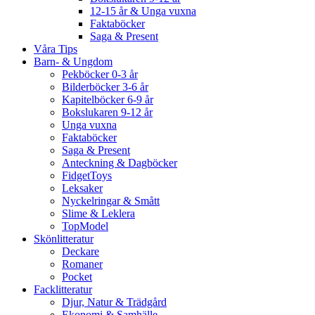
12-15 år & Unga vuxna
Faktaböcker
Saga & Present
Våra Tips
Barn- & Ungdom
Pekböcker 0-3 år
Bilderböcker 3-6 år
Kapitelböcker 6-9 år
Bokslukaren 9-12 år
Unga vuxna
Faktaböcker
Saga & Present
Anteckning & Dagböcker
FidgetToys
Leksaker
Nyckelringar & Smått
Slime & Leklera
TopModel
Skönlitteratur
Deckare
Romaner
Pocket
Facklitteratur
Djur, Natur & Trädgård
Ekonomi & Samhälle