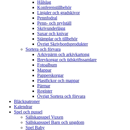
Hålslag
Konferenstillbehör
Linjaler och gradskivor
Pennfodral
Penn- och prylställ
Skrivunderlägg
Saxar och knivar
Stämplar och tillbehör
Övrigt Skrivbordsprodukter
Sortera och förvara
Arkivpärm och arkivkartong
Brevkorgar och tidskriftssamlare
Fotoalbum
Mappar
Papperskorgar
Plastfickor och mappar
Pärmar
Register
Övrigt Sortera och förvara
Bläckpatroner
Kalendrar
Spel och pussel
Sällskapsspel Vuxen
Sällskapsspel Barn och ungdom
Spel Baby