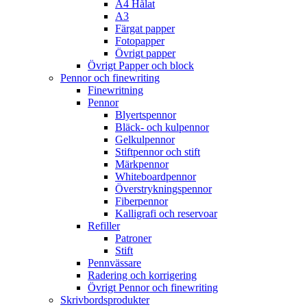
A4 Hålat
A3
Färgat papper
Fotopapper
Övrigt papper
Övrigt Papper och block
Pennor och finewriting
Finewritning
Pennor
Blyertspennor
Bläck- och kulpennor
Gelkulpennor
Stiftpennor och stift
Märkpennor
Whiteboardpennor
Överstrykningspennor
Fiberpennor
Kalligrafi och reservoar
Refiller
Patroner
Stift
Pennvässare
Radering och korrigering
Övrigt Pennor och finewriting
Skrivbordsprodukter