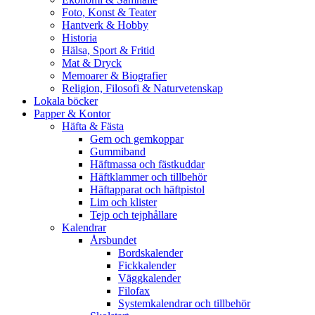
Foto, Konst & Teater
Hantverk & Hobby
Historia
Hälsa, Sport & Fritid
Mat & Dryck
Memoarer & Biografier
Religion, Filosofi & Naturvetenskap
Lokala böcker
Papper & Kontor
Häfta & Fästa
Gem och gemkoppar
Gummiband
Häftmassa och fästkuddar
Häftklammer och tillbehör
Häftapparat och häftpistol
Lim och klister
Tejp och tejphållare
Kalendrar
Årsbundet
Bordskalender
Fickkalender
Väggkalender
Filofax
Systemkalendrar och tillbehör