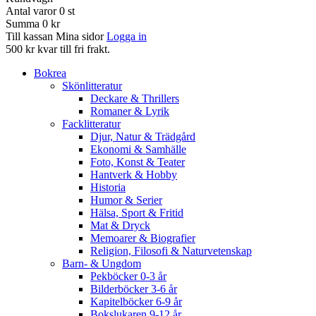
Antal varor
0
st
Summa
0 kr
Till kassan
Mina sidor
Logga in
500 kr kvar till fri frakt.
Bokrea
Skönlitteratur
Deckare & Thrillers
Romaner & Lyrik
Facklitteratur
Djur, Natur & Trädgård
Ekonomi & Samhälle
Foto, Konst & Teater
Hantverk & Hobby
Historia
Humor & Serier
Hälsa, Sport & Fritid
Mat & Dryck
Memoarer & Biografier
Religion, Filosofi & Naturvetenskap
Barn- & Ungdom
Pekböcker 0-3 år
Bilderböcker 3-6 år
Kapitelböcker 6-9 år
Bokslukaren 9-12 år