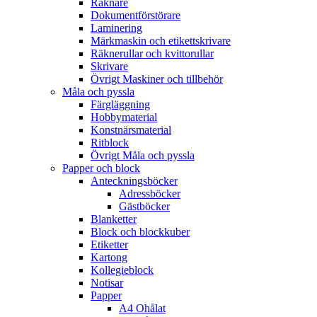
Räknare
Dokumentförstörare
Laminering
Märkmaskin och etikettskrivare
Räknerullar och kvittorullar
Skrivare
Övrigt Maskiner och tillbehör
Måla och pyssla
Färgläggning
Hobbymaterial
Konstnärsmaterial
Ritblock
Övrigt Måla och pyssla
Papper och block
Anteckningsböcker
Adressböcker
Gästböcker
Blanketter
Block och blockkuber
Etiketter
Kartong
Kollegieblock
Notisar
Papper
A4 Ohålat