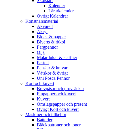
Skolstart
Kalender
Lärarkalender
Övrigt Kalendrar
Konstnärsmaterial
Akvarell
Akryl
Block & papper
Blyerts & ritkol
Färgpennor
Olja
Målardukar & stafflier
Pastell
Penslar & knivar
Vätskor & övrigt
Uni Posca Pennor
Kort och kuvert
Brevpåsar och provsäckar
Finpapper och kuvert
Kuvert
Omslagspapper och present
Övrigt Kort och kuvert
Maskiner och tillbehör
Batterier
Bläckpatroner och toner