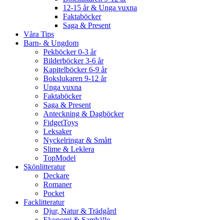
12-15 år & Unga vuxna
Faktaböcker
Saga & Present
Våra Tips
Barn- & Ungdom
Pekböcker 0-3 år
Bilderböcker 3-6 år
Kapitelböcker 6-9 år
Bokslukaren 9-12 år
Unga vuxna
Faktaböcker
Saga & Present
Anteckning & Dagböcker
FidgetToys
Leksaker
Nyckelringar & Smått
Slime & Leklera
TopModel
Skönlitteratur
Deckare
Romaner
Pocket
Facklitteratur
Djur, Natur & Trädgård
Ekonomi & Samhälle