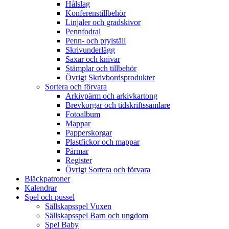
Hålslag
Konferenstillbehör
Linjaler och gradskivor
Pennfodral
Penn- och prylställ
Skrivunderlägg
Saxar och knivar
Stämplar och tillbehör
Övrigt Skrivbordsprodukter
Sortera och förvara
Arkivpärm och arkivkartong
Brevkorgar och tidskriftssamlare
Fotoalbum
Mappar
Papperskorgar
Plastfickor och mappar
Pärmar
Register
Övrigt Sortera och förvara
Bläckpatroner
Kalendrar
Spel och pussel
Sällskapsspel Vuxen
Sällskapsspel Barn och ungdom
Spel Baby