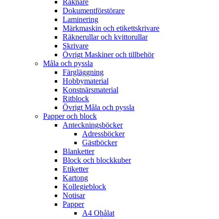
Räknare
Dokumentförstörare
Laminering
Märkmaskin och etikettskrivare
Räknerullar och kvittorullar
Skrivare
Övrigt Maskiner och tillbehör
Måla och pyssla
Färgläggning
Hobbymaterial
Konstnärsmaterial
Ritblock
Övrigt Måla och pyssla
Papper och block
Anteckningsböcker
Adressböcker
Gästböcker
Blanketter
Block och blockkuber
Etiketter
Kartong
Kollegieblock
Notisar
Papper
A4 Ohålat