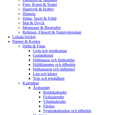
Foto, Konst & Teater
Hantverk & Hobby
Historia
Hälsa, Sport & Fritid
Mat & Dryck
Memoarer & Biografier
Religion, Filosofi & Naturvetenskap
Lokala böcker
Papper & Kontor
Häfta & Fästa
Gem och gemkoppar
Gummiband
Häftmassa och fästkuddar
Häftklammer och tillbehör
Häftapparat och häftpistol
Lim och klister
Tejp och tejphållare
Kalendrar
Årsbundet
Bordskalender
Fickkalender
Väggkalender
Filofax
Systemkalendrar och tillbehör