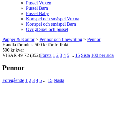
Pussel Vuxen
Pussel Barn
Pussel Baby
Kortspel och småspel Vuxna
Kortspel och småspel Barn
Övrigt Spel och pussel
Papper & Kontor
>
Pennor och finewriting
>
Pennor
Handla för minst 500 kr för fri frakt.
500 kr kvar
VISAR
49-72
(352)
Första
1
2
3
4
5
...
15
Sista
100 per sida
Pennor
Föregående
1
2
3
4
5
...
15
Nästa