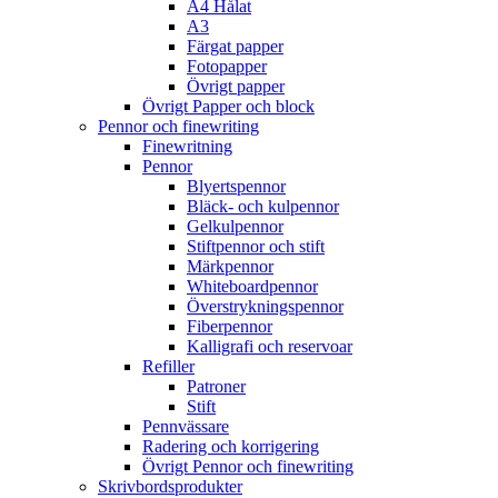
A4 Hålat
A3
Färgat papper
Fotopapper
Övrigt papper
Övrigt Papper och block
Pennor och finewriting
Finewritning
Pennor
Blyertspennor
Bläck- och kulpennor
Gelkulpennor
Stiftpennor och stift
Märkpennor
Whiteboardpennor
Överstrykningspennor
Fiberpennor
Kalligrafi och reservoar
Refiller
Patroner
Stift
Pennvässare
Radering och korrigering
Övrigt Pennor och finewriting
Skrivbordsprodukter