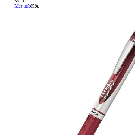
39 kr
Mer info
Köp