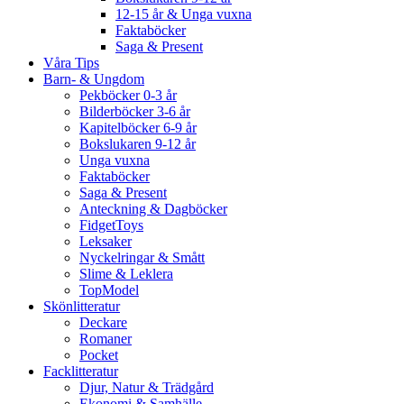
12-15 år & Unga vuxna
Faktaböcker
Saga & Present
Våra Tips
Barn- & Ungdom
Pekböcker 0-3 år
Bilderböcker 3-6 år
Kapitelböcker 6-9 år
Bokslukaren 9-12 år
Unga vuxna
Faktaböcker
Saga & Present
Anteckning & Dagböcker
FidgetToys
Leksaker
Nyckelringar & Smått
Slime & Leklera
TopModel
Skönlitteratur
Deckare
Romaner
Pocket
Facklitteratur
Djur, Natur & Trädgård
Ekonomi & Samhälle