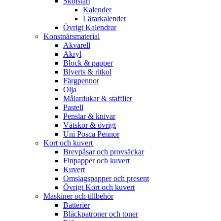
Skolstart
Kalender
Lärarkalender
Övrigt Kalendrar
Konstnärsmaterial
Akvarell
Akryl
Block & papper
Blyerts & ritkol
Färgpennor
Olja
Målardukar & stafflier
Pastell
Penslar & knivar
Vätskor & övrigt
Uni Posca Pennor
Kort och kuvert
Brevpåsar och provsäckar
Finpapper och kuvert
Kuvert
Omslagspapper och present
Övrigt Kort och kuvert
Maskiner och tillbehör
Batterier
Bläckpatroner och toner