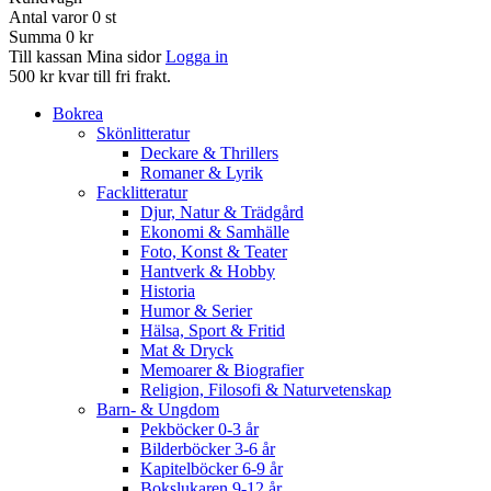
Antal varor
0
st
Summa
0 kr
Till kassan
Mina sidor
Logga in
500 kr kvar till fri frakt.
Bokrea
Skönlitteratur
Deckare & Thrillers
Romaner & Lyrik
Facklitteratur
Djur, Natur & Trädgård
Ekonomi & Samhälle
Foto, Konst & Teater
Hantverk & Hobby
Historia
Humor & Serier
Hälsa, Sport & Fritid
Mat & Dryck
Memoarer & Biografier
Religion, Filosofi & Naturvetenskap
Barn- & Ungdom
Pekböcker 0-3 år
Bilderböcker 3-6 år
Kapitelböcker 6-9 år
Bokslukaren 9-12 år