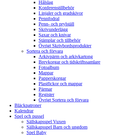
Hålslag
Konferenstillbehör
Linjaler och gradskivor
Pennfodral
Penn- och prylställ
Skrivunderlägg
Saxar och knivar
Stämplar och tillbehör
Övrigt Skrivbordsprodukter
Sortera och förvara
Arkivpärm och arkivkartong
Brevkorgar och tidskriftssamlare
Fotoalbum
Mappar
Papperskorgar
Plastfickor och mappar
Pärmar
Register
Övrigt Sortera och förvara
Bläckpatroner
Kalendrar
Spel och pussel
Sällskapsspel Vuxen
Sällskapsspel Barn och ungdom
Spel Baby