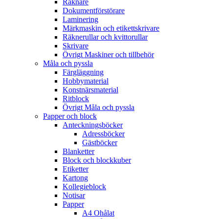
Räknare
Dokumentförstörare
Laminering
Märkmaskin och etikettskrivare
Räknerullar och kvittorullar
Skrivare
Övrigt Maskiner och tillbehör
Måla och pyssla
Färgläggning
Hobbymaterial
Konstnärsmaterial
Ritblock
Övrigt Måla och pyssla
Papper och block
Anteckningsböcker
Adressböcker
Gästböcker
Blanketter
Block och blockkuber
Etiketter
Kartong
Kollegieblock
Notisar
Papper
A4 Ohålat