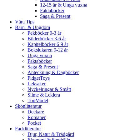
12-15 år & Unga vuxna
Faktaböcker
Saga & Present
Våra Tips
Barn- & Ungdom
Pekböcker 0-3 år
Bilderböcker 3-6 år
Kapitelböcker 6-9 år
Bokslukaren 9-12 år
Unga vuxna
Faktaböcker
Saga & Present
Anteckning & Dagböcker
FidgetToys
Leksaker
Nyckelringar & Smått
Slime & Leklera
TopModel
Skönlitteratur
Deckare
Romaner
Pocket
Facklitteratur
Djur, Natur & Trädgård
Ekonomi & Samhälle