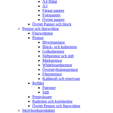
A4 Hålat
A3
Färgat papper
Fotopapper
Övrigt papper
Övrigt Papper och block
Pennor och finewriting
Finewritning
Pennor
Blyertspennor
Bläck- och kulpennor
Gelkulpennor
Stiftpennor och stift
Märkpennor
Whiteboardpennor
Överstrykningspennor
Fiberpennor
Kalligrafi och reservoar
Refiller
Patroner
Stift
Pennvässare
Radering och korrigering
Övrigt Pennor och finewriting
Skrivbordsprodukter