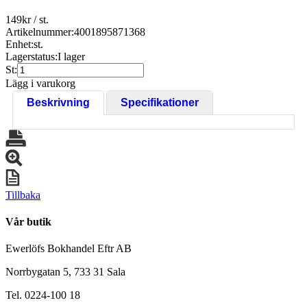
149
kr
/ st.
Artikelnummer:
4001895871368
Enhet:
st.
Lagerstatus:
I lager
St:
Lägg i varukorg
Beskrivning
Specifikationer
Tillbaka
Vår butik
Ewerlöfs Bokhandel Eftr AB
Norrbygatan 5, 733 31 Sala
Tel. 0224-100 18