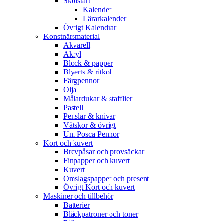
Skolstart
Kalender
Lärarkalender
Övrigt Kalendrar
Konstnärsmaterial
Akvarell
Akryl
Block & papper
Blyerts & ritkol
Färgpennor
Olja
Målardukar & stafflier
Pastell
Penslar & knivar
Vätskor & övrigt
Uni Posca Pennor
Kort och kuvert
Brevpåsar och provsäckar
Finpapper och kuvert
Kuvert
Omslagspapper och present
Övrigt Kort och kuvert
Maskiner och tillbehör
Batterier
Bläckpatroner och toner