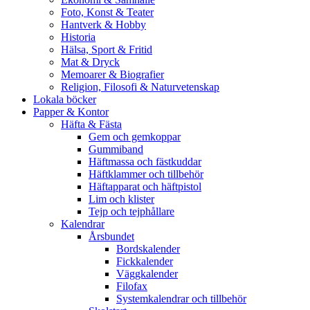
Foto, Konst & Teater
Hantverk & Hobby
Historia
Hälsa, Sport & Fritid
Mat & Dryck
Memoarer & Biografier
Religion, Filosofi & Naturvetenskap
Lokala böcker
Papper & Kontor
Häfta & Fästa
Gem och gemkoppar
Gummiband
Häftmassa och fästkuddar
Häftklammer och tillbehör
Häftapparat och häftpistol
Lim och klister
Tejp och tejphållare
Kalendrar
Årsbundet
Bordskalender
Fickkalender
Väggkalender
Filofax
Systemkalendrar och tillbehör