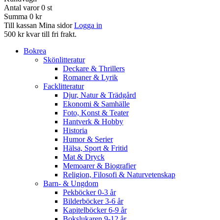
Antal varor
0
st
Summa
0 kr
Till kassan
Mina sidor
Logga in
500 kr kvar till fri frakt.
Bokrea
Skönlitteratur
Deckare & Thrillers
Romaner & Lyrik
Facklitteratur
Djur, Natur & Trädgård
Ekonomi & Samhälle
Foto, Konst & Teater
Hantverk & Hobby
Historia
Humor & Serier
Hälsa, Sport & Fritid
Mat & Dryck
Memoarer & Biografier
Religion, Filosofi & Naturvetenskap
Barn- & Ungdom
Pekböcker 0-3 år
Bilderböcker 3-6 år
Kapitelböcker 6-9 år
Bokslukaren 9-12 år