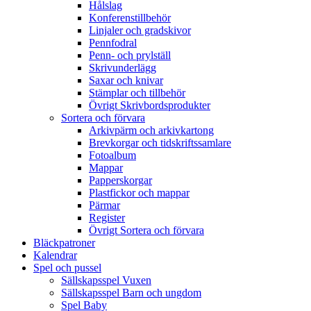
Hålslag
Konferenstillbehör
Linjaler och gradskivor
Pennfodral
Penn- och prylställ
Skrivunderlägg
Saxar och knivar
Stämplar och tillbehör
Övrigt Skrivbordsprodukter
Sortera och förvara
Arkivpärm och arkivkartong
Brevkorgar och tidskriftssamlare
Fotoalbum
Mappar
Papperskorgar
Plastfickor och mappar
Pärmar
Register
Övrigt Sortera och förvara
Bläckpatroner
Kalendrar
Spel och pussel
Sällskapsspel Vuxen
Sällskapsspel Barn och ungdom
Spel Baby