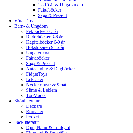
12-15 år & Unga vuxna
Faktaböcker
Saga & Present
Våra Tips
Barn- & Ungdom
Pekböcker 0-3 år
Bilderböcker 3-6 år
Kapitelböcker 6-9 år
Bokslukaren 9-12 år
Unga vuxna
Faktaböcker
Saga & Present
Anteckning & Dagböcker
FidgetToys
Leksaker
Nyckelringar & Smått
Slime & Leklera
TopModel
Skönlitteratur
Deckare
Romaner
Pocket
Facklitteratur
Djur, Natur & Trädgård
Ekonomi & Samhälle