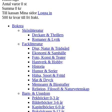
Antal varor
0
st
Summa
0 kr
Till kassan
Mina sidor
Logga in
500 kr kvar till fri frakt.
Bokrea
Skönlitteratur
Deckare & Thrillers
Romaner & Lyrik
Facklitteratur
Djur, Natur & Trädgård
Ekonomi & Samhälle
Foto, Konst & Teater
Hantverk & Hobby
Historia
Humor & Serier
Hälsa, Sport & Fritid
Mat & Dryck
Memoarer & Biografier
Religion, Filosofi & Naturvetenskap
Barn- & Ungdom
Pekböcker 0-3 år
Bilderböcker 3-6 år
Kapitelböcker 6-9 år
Bokslukaren 9-12 år