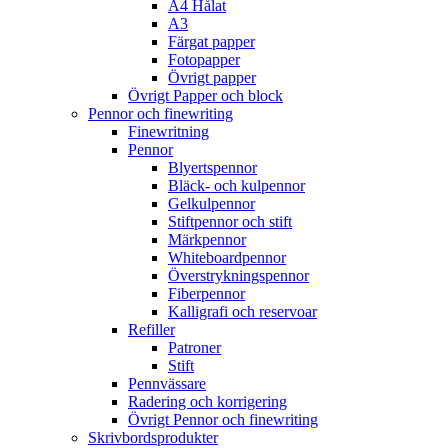
A4 Hålat
A3
Färgat papper
Fotopapper
Övrigt papper
Övrigt Papper och block
Pennor och finewriting
Finewritning
Pennor
Blyertspennor
Bläck- och kulpennor
Gelkulpennor
Stiftpennor och stift
Märkpennor
Whiteboardpennor
Överstrykningspennor
Fiberpennor
Kalligrafi och reservoar
Refiller
Patroner
Stift
Pennvässare
Radering och korrigering
Övrigt Pennor och finewriting
Skrivbordsprodukter