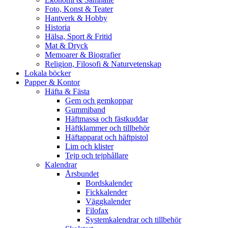
Foto, Konst & Teater
Hantverk & Hobby
Historia
Hälsa, Sport & Fritid
Mat & Dryck
Memoarer & Biografier
Religion, Filosofi & Naturvetenskap
Lokala böcker
Papper & Kontor
Häfta & Fästa
Gem och gemkoppar
Gummiband
Häftmassa och fästkuddar
Häftklammer och tillbehör
Häftapparat och häftpistol
Lim och klister
Tejp och tejphållare
Kalendrar
Årsbundet
Bordskalender
Fickkalender
Väggkalender
Filofax
Systemkalendrar och tillbehör