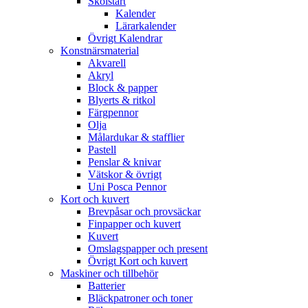
Skolstart
Kalender
Lärarkalender
Övrigt Kalendrar
Konstnärsmaterial
Akvarell
Akryl
Block & papper
Blyerts & ritkol
Färgpennor
Olja
Målardukar & stafflier
Pastell
Penslar & knivar
Vätskor & övrigt
Uni Posca Pennor
Kort och kuvert
Brevpåsar och provsäckar
Finpapper och kuvert
Kuvert
Omslagspapper och present
Övrigt Kort och kuvert
Maskiner och tillbehör
Batterier
Bläckpatroner och toner