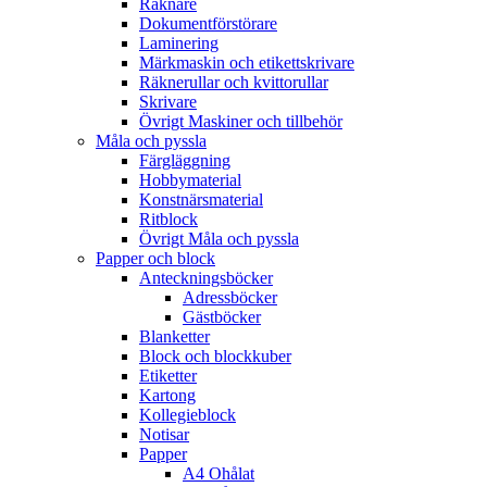
Räknare
Dokumentförstörare
Laminering
Märkmaskin och etikettskrivare
Räknerullar och kvittorullar
Skrivare
Övrigt Maskiner och tillbehör
Måla och pyssla
Färgläggning
Hobbymaterial
Konstnärsmaterial
Ritblock
Övrigt Måla och pyssla
Papper och block
Anteckningsböcker
Adressböcker
Gästböcker
Blanketter
Block och blockkuber
Etiketter
Kartong
Kollegieblock
Notisar
Papper
A4 Ohålat