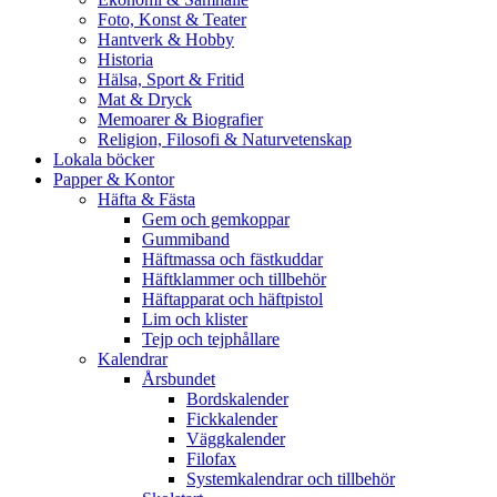
Foto, Konst & Teater
Hantverk & Hobby
Historia
Hälsa, Sport & Fritid
Mat & Dryck
Memoarer & Biografier
Religion, Filosofi & Naturvetenskap
Lokala böcker
Papper & Kontor
Häfta & Fästa
Gem och gemkoppar
Gummiband
Häftmassa och fästkuddar
Häftklammer och tillbehör
Häftapparat och häftpistol
Lim och klister
Tejp och tejphållare
Kalendrar
Årsbundet
Bordskalender
Fickkalender
Väggkalender
Filofax
Systemkalendrar och tillbehör