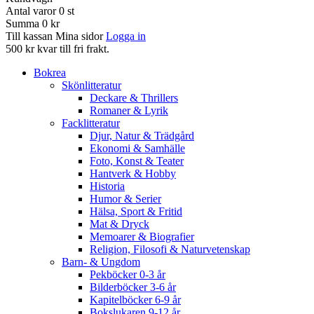
Antal varor
0
st
Summa
0 kr
Till kassan
Mina sidor
Logga in
500 kr kvar till fri frakt.
Bokrea
Skönlitteratur
Deckare & Thrillers
Romaner & Lyrik
Facklitteratur
Djur, Natur & Trädgård
Ekonomi & Samhälle
Foto, Konst & Teater
Hantverk & Hobby
Historia
Humor & Serier
Hälsa, Sport & Fritid
Mat & Dryck
Memoarer & Biografier
Religion, Filosofi & Naturvetenskap
Barn- & Ungdom
Pekböcker 0-3 år
Bilderböcker 3-6 år
Kapitelböcker 6-9 år
Bokslukaren 9-12 år