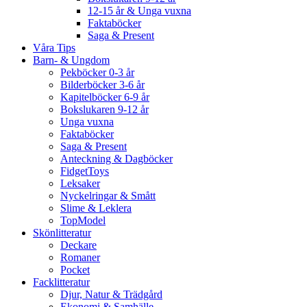
12-15 år & Unga vuxna
Faktaböcker
Saga & Present
Våra Tips
Barn- & Ungdom
Pekböcker 0-3 år
Bilderböcker 3-6 år
Kapitelböcker 6-9 år
Bokslukaren 9-12 år
Unga vuxna
Faktaböcker
Saga & Present
Anteckning & Dagböcker
FidgetToys
Leksaker
Nyckelringar & Smått
Slime & Leklera
TopModel
Skönlitteratur
Deckare
Romaner
Pocket
Facklitteratur
Djur, Natur & Trädgård
Ekonomi & Samhälle