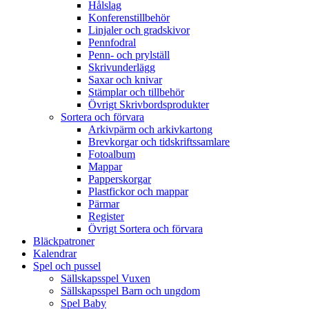
Hålslag
Konferenstillbehör
Linjaler och gradskivor
Pennfodral
Penn- och prylställ
Skrivunderlägg
Saxar och knivar
Stämplar och tillbehör
Övrigt Skrivbordsprodukter
Sortera och förvara
Arkivpärm och arkivkartong
Brevkorgar och tidskriftssamlare
Fotoalbum
Mappar
Papperskorgar
Plastfickor och mappar
Pärmar
Register
Övrigt Sortera och förvara
Bläckpatroner
Kalendrar
Spel och pussel
Sällskapsspel Vuxen
Sällskapsspel Barn och ungdom
Spel Baby