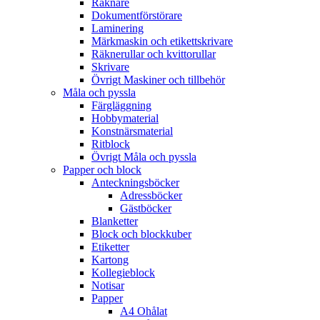
Räknare
Dokumentförstörare
Laminering
Märkmaskin och etikettskrivare
Räknerullar och kvittorullar
Skrivare
Övrigt Maskiner och tillbehör
Måla och pyssla
Färgläggning
Hobbymaterial
Konstnärsmaterial
Ritblock
Övrigt Måla och pyssla
Papper och block
Anteckningsböcker
Adressböcker
Gästböcker
Blanketter
Block och blockkuber
Etiketter
Kartong
Kollegieblock
Notisar
Papper
A4 Ohålat