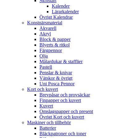
Skolstart
Kalender
Lärarkalender
Övrigt Kalendrar
Konstnärsmaterial
Akvarell
Akryl
Block & papper
Blyerts & ritkol
Färgpennor
Olja
Målardukar & stafflier
Pastell
Penslar & knivar
Vätskor & övrigt
Uni Posca Pennor
Kort och kuvert
Brevpåsar och provsäckar
Finpapper och kuvert
Kuvert
Omslagspapper och present
Övrigt Kort och kuvert
Maskiner och tillbehör
Batterier
Bläckpatroner och toner