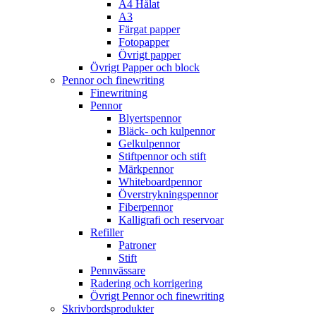
A4 Hålat
A3
Färgat papper
Fotopapper
Övrigt papper
Övrigt Papper och block
Pennor och finewriting
Finewritning
Pennor
Blyertspennor
Bläck- och kulpennor
Gelkulpennor
Stiftpennor och stift
Märkpennor
Whiteboardpennor
Överstrykningspennor
Fiberpennor
Kalligrafi och reservoar
Refiller
Patroner
Stift
Pennvässare
Radering och korrigering
Övrigt Pennor och finewriting
Skrivbordsprodukter