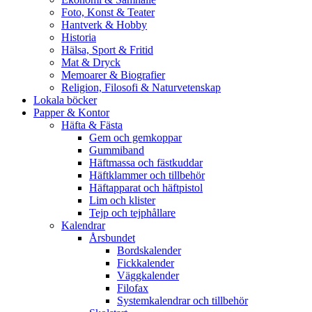
Foto, Konst & Teater
Hantverk & Hobby
Historia
Hälsa, Sport & Fritid
Mat & Dryck
Memoarer & Biografier
Religion, Filosofi & Naturvetenskap
Lokala böcker
Papper & Kontor
Häfta & Fästa
Gem och gemkoppar
Gummiband
Häftmassa och fästkuddar
Häftklammer och tillbehör
Häftapparat och häftpistol
Lim och klister
Tejp och tejphållare
Kalendrar
Årsbundet
Bordskalender
Fickkalender
Väggkalender
Filofax
Systemkalendrar och tillbehör