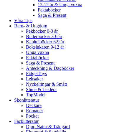
12-15 år & Unga vuxna
Faktaböcker
Saga & Present
Våra Tips
Barn- & Ungdom
Pekböcker 0-3 år
Bilderböcker 3-6 år
Kapitelböcker 6-9 år
Bokslukaren 9-12 år
Unga vuxna
Faktaböcker
Saga & Present
Anteckning & Dagböcker
FidgetToys
Leksaker
Nyckelringar & Smått
Slime & Leklera
TopModel
Skönlitteratur
Deckare
Romaner
Pocket
Facklitteratur
Djur, Natur & Trädgård
Ekonomi & Samhälle