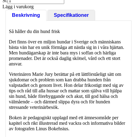
St:
Lägg i varukorg
Beskrivning
Specifikationer
Så håller du din hund frisk
Det finns över en miljon hundar i Sverige och människans
bästa vän har en unik förmåga att nästla sig in i våra hjärtan.
Men hundägarskap är inte bara mys i soffan och härliga
promenader. Det är också daglig skötsel, vård och ett stort
ansvar.
Veterinären Marie Jury berättar på ett lättförståeligt sätt om
sjukdomar och problem som kan drabba hunden från
valpstadiet och genom livet. Hon delar frikostigt med sig av
tips och råd till alla hussar och mattar som själva vill hjälpa
sin hund, både förebyggande och akut, till god hälsa och
välmående – och därmed slippa dyra och för hunden
stressande veterinärbesök.
Boken är pedagogiskt upplagd med ett ämnesområde per
kapitel och rikt illustrerad med vackra och informativa bilder
av fotografen Linus Bokehsius.