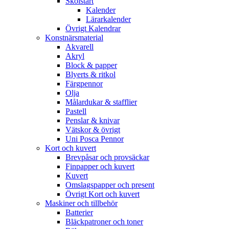
Skolstart
Kalender
Lärarkalender
Övrigt Kalendrar
Konstnärsmaterial
Akvarell
Akryl
Block & papper
Blyerts & ritkol
Färgpennor
Olja
Målardukar & stafflier
Pastell
Penslar & knivar
Vätskor & övrigt
Uni Posca Pennor
Kort och kuvert
Brevpåsar och provsäckar
Finpapper och kuvert
Kuvert
Omslagspapper och present
Övrigt Kort och kuvert
Maskiner och tillbehör
Batterier
Bläckpatroner och toner