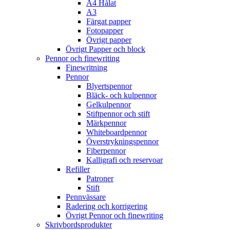
A4 Hålat
A3
Färgat papper
Fotopapper
Övrigt papper
Övrigt Papper och block
Pennor och finewriting
Finewritning
Pennor
Blyertspennor
Bläck- och kulpennor
Gelkulpennor
Stiftpennor och stift
Märkpennor
Whiteboardpennor
Överstrykningspennor
Fiberpennor
Kalligrafi och reservoar
Refiller
Patroner
Stift
Pennvässare
Radering och korrigering
Övrigt Pennor och finewriting
Skrivbordsprodukter