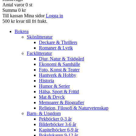
Antal varor
0
st
Summa
0 kr
Till kassan
Mina sidor
Logga in
500 kr kvar till fri frakt.
Bokrea
Skönlitteratur
Deckare & Thrillers
Romaner & Lyrik
Facklitteratur
Djur, Natur & Trädgård
Ekonomi & Samhälle
Foto, Konst & Teater
Hantverk & Hobby
Historia
Humor & Serier
Hälsa, Sport & Fritid
Mat & Dryck
Memoarer & Biografier
Religion, Filosofi & Naturvetenskap
Barn- & Ungdom
Pekböcker 0-3 år
Bilderböcker 3-6 år
Kapitelböcker 6-9 år
Bokslukaren 9-12 år