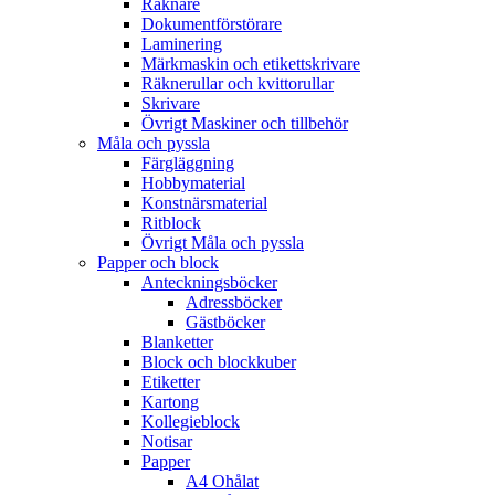
Räknare
Dokumentförstörare
Laminering
Märkmaskin och etikettskrivare
Räknerullar och kvittorullar
Skrivare
Övrigt Maskiner och tillbehör
Måla och pyssla
Färgläggning
Hobbymaterial
Konstnärsmaterial
Ritblock
Övrigt Måla och pyssla
Papper och block
Anteckningsböcker
Adressböcker
Gästböcker
Blanketter
Block och blockkuber
Etiketter
Kartong
Kollegieblock
Notisar
Papper
A4 Ohålat