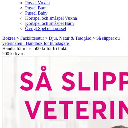
Pussel Vuxen
Pussel Barn
Pussel Baby
Kortspel och småspel Vuxna
Kortspel och småspel Barn
Övrigt Spel och pussel
Bokrea
>
Facklitteratur
>
Djur, Natur & Trädgård
>
Så slipper du
veterinären : Handbok för hundägare
Handla för minst 500 kr för fri frakt.
500 kr kvar