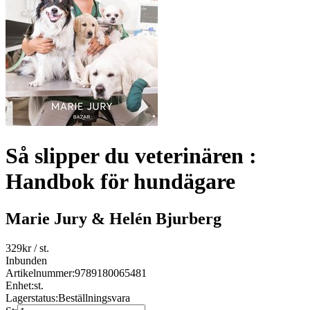
Så slipper du veterinären :
Handbok för hundägare
Marie Jury & Helén Bjurberg
329
kr
/ st.
Inbunden
Artikelnummer:
9789180065481
Enhet:
st.
Lagerstatus:
Beställningsvara