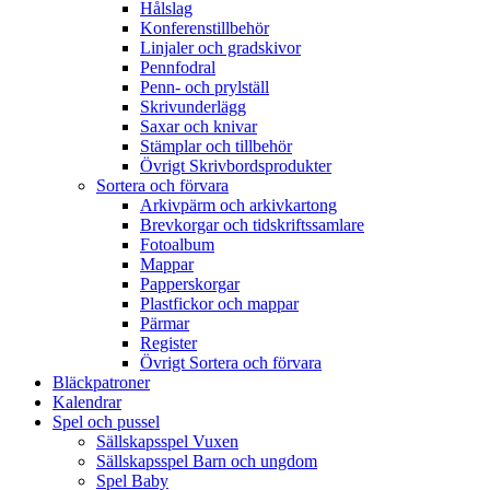
Hålslag
Konferenstillbehör
Linjaler och gradskivor
Pennfodral
Penn- och prylställ
Skrivunderlägg
Saxar och knivar
Stämplar och tillbehör
Övrigt Skrivbordsprodukter
Sortera och förvara
Arkivpärm och arkivkartong
Brevkorgar och tidskriftssamlare
Fotoalbum
Mappar
Papperskorgar
Plastfickor och mappar
Pärmar
Register
Övrigt Sortera och förvara
Bläckpatroner
Kalendrar
Spel och pussel
Sällskapsspel Vuxen
Sällskapsspel Barn och ungdom
Spel Baby