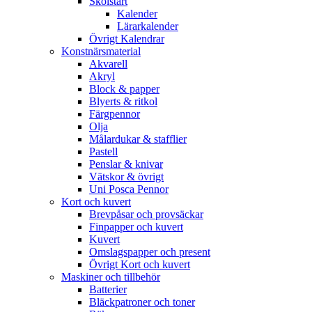
Skolstart
Kalender
Lärarkalender
Övrigt Kalendrar
Konstnärsmaterial
Akvarell
Akryl
Block & papper
Blyerts & ritkol
Färgpennor
Olja
Målardukar & stafflier
Pastell
Penslar & knivar
Vätskor & övrigt
Uni Posca Pennor
Kort och kuvert
Brevpåsar och provsäckar
Finpapper och kuvert
Kuvert
Omslagspapper och present
Övrigt Kort och kuvert
Maskiner och tillbehör
Batterier
Bläckpatroner och toner