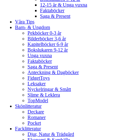
12-15 år & Unga vuxna
Faktaböcker
Saga & Present
Våra Tips
Barn- & Ungdom
Pekböcker 0-3 år
Bilderböcker 3-6 år
Kapitelböcker 6-9 år
Bokslukaren 9-12 år
Unga vuxna
Faktaböcker
Saga & Present
Anteckning & Dagböcker
FidgetToys
Leksaker
Nyckelringar & Smått
Slime & Leklera
TopModel
Skönlitteratur
Deckare
Romaner
Pocket
Facklitteratur
Djur, Natur & Trädgård
Ekonomi & Samhälle