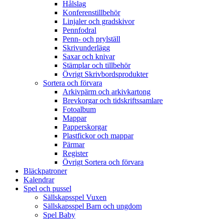
Hålslag
Konferenstillbehör
Linjaler och gradskivor
Pennfodral
Penn- och prylställ
Skrivunderlägg
Saxar och knivar
Stämplar och tillbehör
Övrigt Skrivbordsprodukter
Sortera och förvara
Arkivpärm och arkivkartong
Brevkorgar och tidskriftssamlare
Fotoalbum
Mappar
Papperskorgar
Plastfickor och mappar
Pärmar
Register
Övrigt Sortera och förvara
Bläckpatroner
Kalendrar
Spel och pussel
Sällskapsspel Vuxen
Sällskapsspel Barn och ungdom
Spel Baby