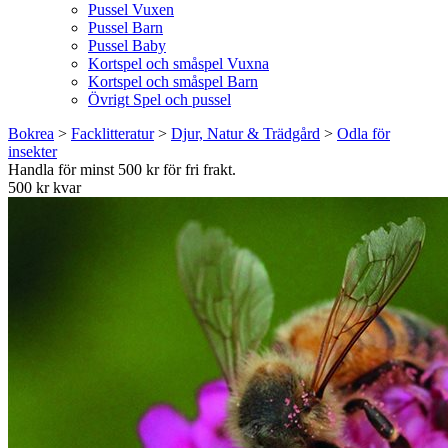
Pussel Vuxen
Pussel Barn
Pussel Baby
Kortspel och småspel Vuxna
Kortspel och småspel Barn
Övrigt Spel och pussel
Bokrea
>
Facklitteratur
>
Djur, Natur & Trädgård
>
Odla för
insekter
Handla för minst 500 kr för fri frakt.
500 kr kvar