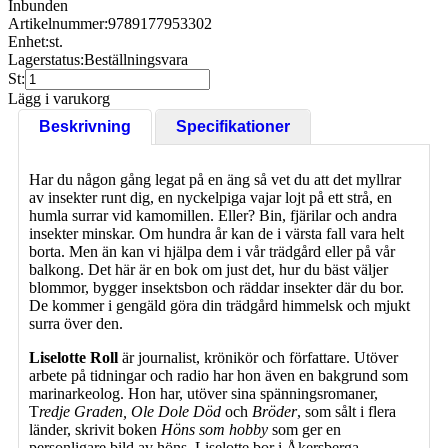
Inbunden
Artikelnummer:
9789177953302
Enhet:
st.
Lagerstatus:
Beställningsvara
St:
Lägg i varukorg
Beskrivning
Specifikationer
Har du någon gång legat på en äng så vet du att det myllrar
av insekter runt dig, en nyckelpiga vajar lojt på ett strå, en
humla surrar vid kamomillen. Eller? Bin, fjärilar och andra
insekter minskar. Om hundra år kan de i värsta fall vara helt
borta. Men än kan vi hjälpa dem i vår trädgård eller på vår
balkong. Det här är en bok om just det, hur du bäst väljer
blommor, bygger insektsbon och räddar insekter där du bor.
De kommer i gengäld göra din trädgård himmelsk och mjukt
surra över den.
Liselotte Roll
är journalist, krönikör och författare. Utöver
arbete på tidningar och radio har hon även en bakgrund som
marinarkeolog. Hon har, utöver sina spänningsromaner,
T
redje Graden, Ole Dole Död
och
Bröder
, som sålt i flera
länder, skrivit boken
Höns som hobby
som ger en
personligare bild av höns. Liselotte bor i Åkersberga