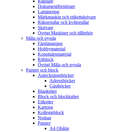
Räknare
Dokumentförstörare
Laminering
Märkmaskin och etikettskrivare
Räknerullar och kvittorullar
Skrivare
Övrigt Maskiner och tillbehör
Måla och pyssla
Färgläggning
Hobbymaterial
Konstnärsmaterial
Ritblock
Övrigt Måla och pyssla
Papper och block
Anteckningsböcker
Adressböcker
Gästböcker
Blanketter
Block och blockkuber
Etiketter
Kartong
Kollegieblock
Notisar
Papper
A4 Ohålat