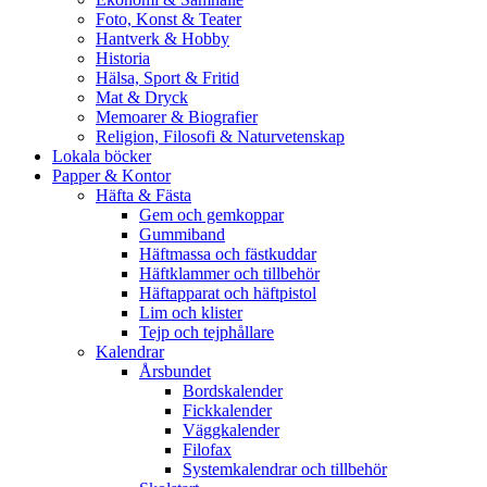
Foto, Konst & Teater
Hantverk & Hobby
Historia
Hälsa, Sport & Fritid
Mat & Dryck
Memoarer & Biografier
Religion, Filosofi & Naturvetenskap
Lokala böcker
Papper & Kontor
Häfta & Fästa
Gem och gemkoppar
Gummiband
Häftmassa och fästkuddar
Häftklammer och tillbehör
Häftapparat och häftpistol
Lim och klister
Tejp och tejphållare
Kalendrar
Årsbundet
Bordskalender
Fickkalender
Väggkalender
Filofax
Systemkalendrar och tillbehör