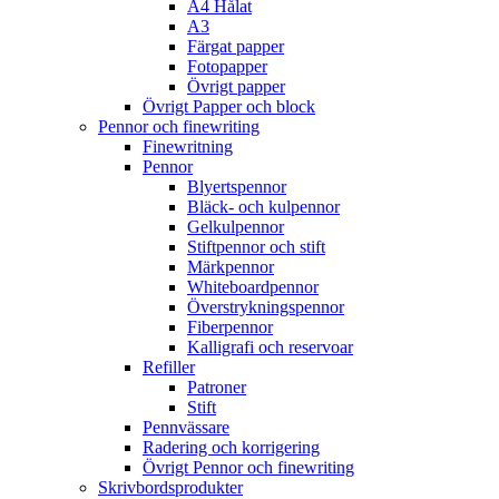
A4 Hålat
A3
Färgat papper
Fotopapper
Övrigt papper
Övrigt Papper och block
Pennor och finewriting
Finewritning
Pennor
Blyertspennor
Bläck- och kulpennor
Gelkulpennor
Stiftpennor och stift
Märkpennor
Whiteboardpennor
Överstrykningspennor
Fiberpennor
Kalligrafi och reservoar
Refiller
Patroner
Stift
Pennvässare
Radering och korrigering
Övrigt Pennor och finewriting
Skrivbordsprodukter