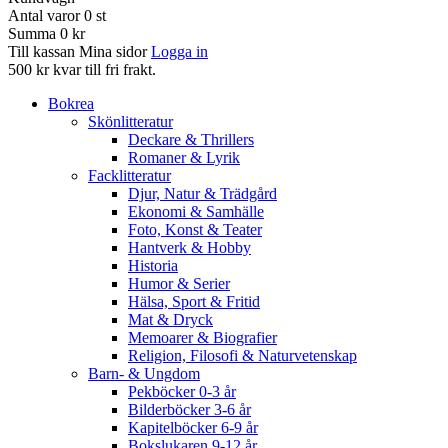
Antal varor
0
st
Summa
0 kr
Till kassan
Mina sidor
Logga in
500 kr kvar till fri frakt.
Bokrea
Skönlitteratur
Deckare & Thrillers
Romaner & Lyrik
Facklitteratur
Djur, Natur & Trädgård
Ekonomi & Samhälle
Foto, Konst & Teater
Hantverk & Hobby
Historia
Humor & Serier
Hälsa, Sport & Fritid
Mat & Dryck
Memoarer & Biografier
Religion, Filosofi & Naturvetenskap
Barn- & Ungdom
Pekböcker 0-3 år
Bilderböcker 3-6 år
Kapitelböcker 6-9 år
Bokslukaren 9-12 år