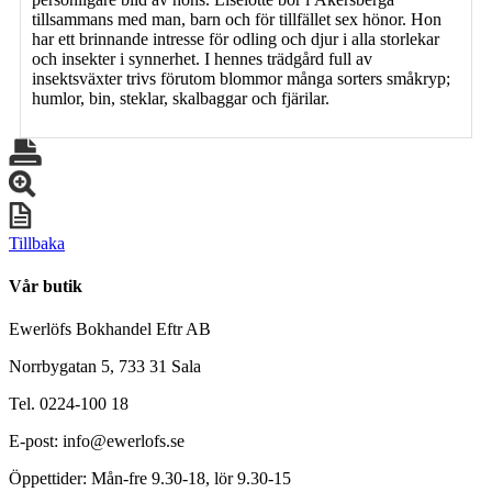
tillsammans med man, barn och för tillfället sex hönor. Hon
har ett brinnande intresse för odling och djur i alla storlekar
och insekter i synnerhet. I hennes trädgård full av
insektsväxter trivs förutom blommor många sorters småkryp;
humlor, bin, steklar, skalbaggar och fjärilar.
Tillbaka
Vår butik
Ewerlöfs Bokhandel Eftr AB
Norrbygatan 5, 733 31 Sala
Tel. 0224-100 18
E-post: info@ewerlofs.se
Öppettider: Mån-fre 9.30-18, lör 9.30-15