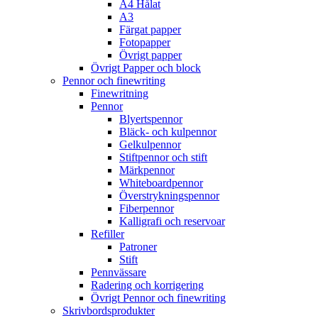
A4 Hålat
A3
Färgat papper
Fotopapper
Övrigt papper
Övrigt Papper och block
Pennor och finewriting
Finewritning
Pennor
Blyertspennor
Bläck- och kulpennor
Gelkulpennor
Stiftpennor och stift
Märkpennor
Whiteboardpennor
Överstrykningspennor
Fiberpennor
Kalligrafi och reservoar
Refiller
Patroner
Stift
Pennvässare
Radering och korrigering
Övrigt Pennor och finewriting
Skrivbordsprodukter