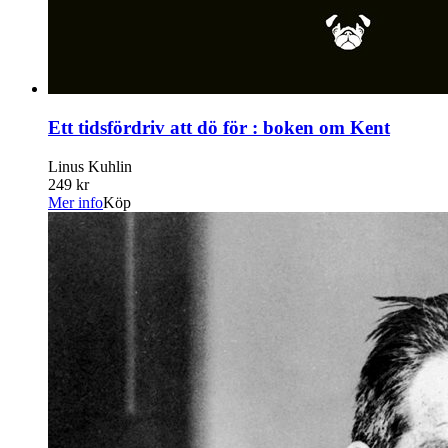
Ett tidsfördriv att dö för : boken om Kent
Linus Kuhlin
249 kr
Mer info
Köp