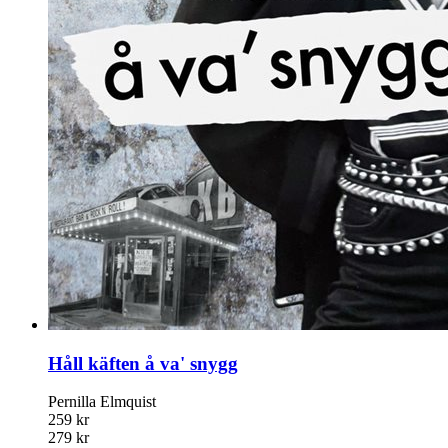
Håll käften å va' snygg
Pernilla Elmquist
259 kr
279 kr