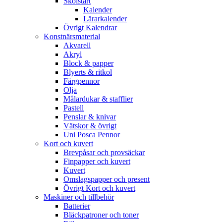
Skolstart
Kalender
Lärarkalender
Övrigt Kalendrar
Konstnärsmaterial
Akvarell
Akryl
Block & papper
Blyerts & ritkol
Färgpennor
Olja
Målardukar & stafflier
Pastell
Penslar & knivar
Vätskor & övrigt
Uni Posca Pennor
Kort och kuvert
Brevpåsar och provsäckar
Finpapper och kuvert
Kuvert
Omslagspapper och present
Övrigt Kort och kuvert
Maskiner och tillbehör
Batterier
Bläckpatroner och toner