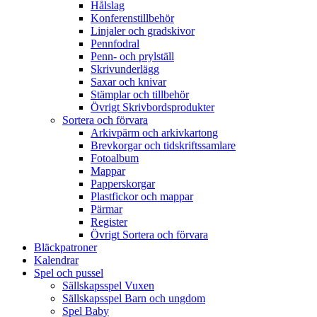
Hålslag
Konferenstillbehör
Linjaler och gradskivor
Pennfodral
Penn- och prylställ
Skrivunderlägg
Saxar och knivar
Stämplar och tillbehör
Övrigt Skrivbordsprodukter
Sortera och förvara
Arkivpärm och arkivkartong
Brevkorgar och tidskriftssamlare
Fotoalbum
Mappar
Papperskorgar
Plastfickor och mappar
Pärmar
Register
Övrigt Sortera och förvara
Bläckpatroner
Kalendrar
Spel och pussel
Sällskapsspel Vuxen
Sällskapsspel Barn och ungdom
Spel Baby