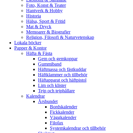
Foto, Konst & Teater
Hantverk & Hobby
Historia
Hälsa, Sport & Fritid
Mat & Dryck
Memoarer & Biografier
Religion, Filosofi & Naturvetenskap
Lokala böcker
Papper & Kontor
Häfta & Fästa
Gem och gemkoppar
Gummiband
Häftmassa och fästkuddar
Häftklammer och tillbehör
Häftapparat och häftpistol
Lim och klister
Tejp och tejphållare
Kalendrar
Årsbundet
Bordskalender
Fickkalender
Väggkalender
Filofax
Systemkalendrar och tillbehör