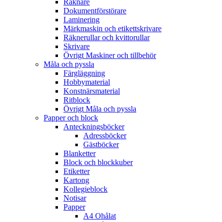
Räknare
Dokumentförstörare
Laminering
Märkmaskin och etikettskrivare
Räknerullar och kvittorullar
Skrivare
Övrigt Maskiner och tillbehör
Måla och pyssla
Färgläggning
Hobbymaterial
Konstnärsmaterial
Ritblock
Övrigt Måla och pyssla
Papper och block
Anteckningsböcker
Adressböcker
Gästböcker
Blanketter
Block och blockkuber
Etiketter
Kartong
Kollegieblock
Notisar
Papper
A4 Ohålat