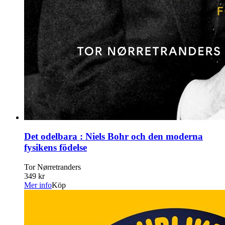
Det odelbara : Niels Bohr och den moderna
fysikens födelse
Tor Nørretranders
349 kr
Mer info
Köp