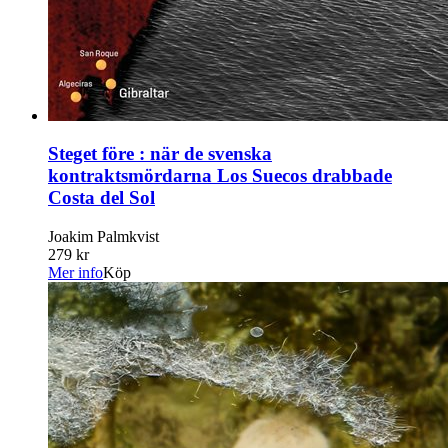
Steget före : när de svenska
kontraktsmördarna Los Suecos drabbade
Costa del Sol
Joakim Palmkvist
279 kr
Mer info
Köp