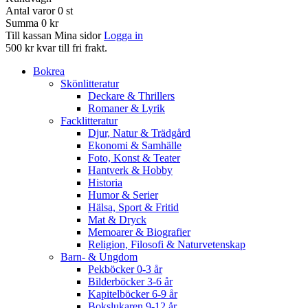
Antal varor
0
st
Summa
0 kr
Till kassan
Mina sidor
Logga in
500 kr kvar till fri frakt.
Bokrea
Skönlitteratur
Deckare & Thrillers
Romaner & Lyrik
Facklitteratur
Djur, Natur & Trädgård
Ekonomi & Samhälle
Foto, Konst & Teater
Hantverk & Hobby
Historia
Humor & Serier
Hälsa, Sport & Fritid
Mat & Dryck
Memoarer & Biografier
Religion, Filosofi & Naturvetenskap
Barn- & Ungdom
Pekböcker 0-3 år
Bilderböcker 3-6 år
Kapitelböcker 6-9 år
Bokslukaren 9-12 år