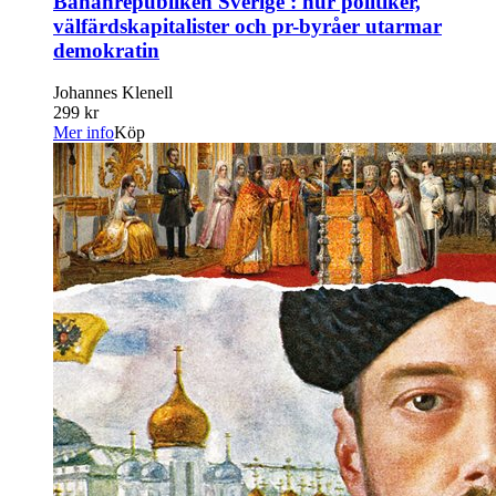
Bananrepubliken Sverige : hur politiker,
välfärdskapitalister och pr-byråer utarmar
demokratin
Johannes Klenell
299 kr
Mer info
Köp