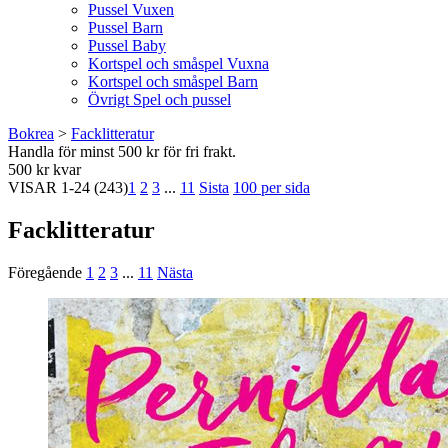
Pussel Vuxen
Pussel Barn
Pussel Baby
Kortspel och småspel Vuxna
Kortspel och småspel Barn
Övrigt Spel och pussel
Bokrea
>
Facklitteratur
Handla för minst 500 kr för fri frakt.
500 kr kvar
VISAR
1-24
(243)
1
2
3
...
11
Sista
100 per sida
Facklitteratur
Föregående
1
2
3
...
11
Nästa