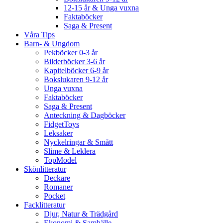
12-15 år & Unga vuxna
Faktaböcker
Saga & Present
Våra Tips
Barn- & Ungdom
Pekböcker 0-3 år
Bilderböcker 3-6 år
Kapitelböcker 6-9 år
Bokslukaren 9-12 år
Unga vuxna
Faktaböcker
Saga & Present
Anteckning & Dagböcker
FidgetToys
Leksaker
Nyckelringar & Smått
Slime & Leklera
TopModel
Skönlitteratur
Deckare
Romaner
Pocket
Facklitteratur
Djur, Natur & Trädgård
Ekonomi & Samhälle