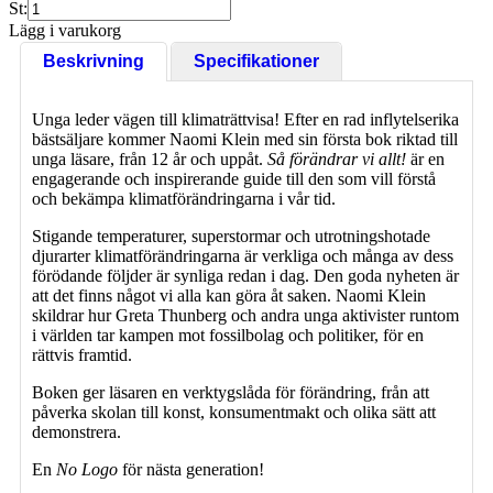
St:
Lägg i varukorg
Beskrivning
Specifikationer
Unga leder vägen till klimaträttvisa! Efter en rad inflytelserika
bästsäljare kommer Naomi Klein med sin första bok riktad till
unga läsare, från 12 år och uppåt.
Så förändrar vi allt!
är en
engagerande och inspirerande guide till den som vill förstå
och bekämpa klimatförändringarna i vår tid.
Stigande temperaturer, superstormar och utrotningshotade
djurarter klimatförändringarna är verkliga och många av dess
förödande följder är synliga redan i dag. Den goda nyheten är
att det finns något vi alla kan göra åt saken. Naomi Klein
skildrar hur Greta Thunberg och andra unga aktivister runtom
i världen tar kampen mot fossilbolag och politiker, för en
rättvis framtid.
Boken ger läsaren en verktygslåda för förändring, från att
påverka skolan till konst, konsumentmakt och olika sätt att
demonstrera.
En
No Logo
för nästa generation!