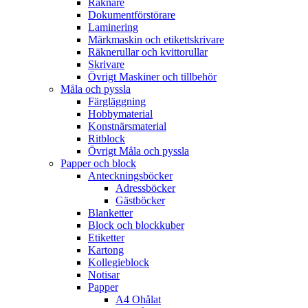
Räknare
Dokumentförstörare
Laminering
Märkmaskin och etikettskrivare
Räknerullar och kvittorullar
Skrivare
Övrigt Maskiner och tillbehör
Måla och pyssla
Färgläggning
Hobbymaterial
Konstnärsmaterial
Ritblock
Övrigt Måla och pyssla
Papper och block
Anteckningsböcker
Adressböcker
Gästböcker
Blanketter
Block och blockkuber
Etiketter
Kartong
Kollegieblock
Notisar
Papper
A4 Ohålat