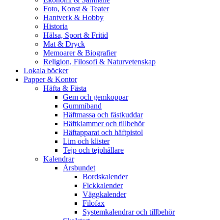
Foto, Konst & Teater
Hantverk & Hobby
Historia
Hälsa, Sport & Fritid
Mat & Dryck
Memoarer & Biografier
Religion, Filosofi & Naturvetenskap
Lokala böcker
Papper & Kontor
Häfta & Fästa
Gem och gemkoppar
Gummiband
Häftmassa och fästkuddar
Häftklammer och tillbehör
Häftapparat och häftpistol
Lim och klister
Tejp och tejphållare
Kalendrar
Årsbundet
Bordskalender
Fickkalender
Väggkalender
Filofax
Systemkalendrar och tillbehör