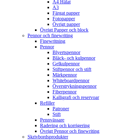
A4 Hålat
A3
Färgat papper
Fotopapper
Övrigt papper
Övrigt Papper och block
Pennor och finewriting
Finewritning
Pennor
Blyertspennor
Bläck- och kulpennor
Gelkulpennor
Stiftpennor och stift
Märkpennor
Whiteboardpennor
Överstrykningspennor
Fiberpennor
Kalligrafi och reservoar
Refiller
Patroner
Stift
Pennvässare
Radering och korrigering
Övrigt Pennor och finewriting
Skrivbordsprodukter