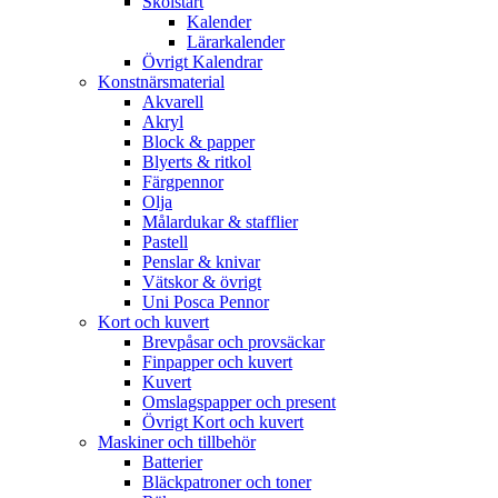
Skolstart
Kalender
Lärarkalender
Övrigt Kalendrar
Konstnärsmaterial
Akvarell
Akryl
Block & papper
Blyerts & ritkol
Färgpennor
Olja
Målardukar & stafflier
Pastell
Penslar & knivar
Vätskor & övrigt
Uni Posca Pennor
Kort och kuvert
Brevpåsar och provsäckar
Finpapper och kuvert
Kuvert
Omslagspapper och present
Övrigt Kort och kuvert
Maskiner och tillbehör
Batterier
Bläckpatroner och toner