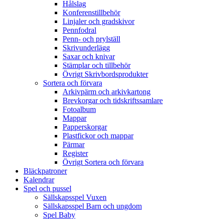
Hålslag
Konferenstillbehör
Linjaler och gradskivor
Pennfodral
Penn- och prylställ
Skrivunderlägg
Saxar och knivar
Stämplar och tillbehör
Övrigt Skrivbordsprodukter
Sortera och förvara
Arkivpärm och arkivkartong
Brevkorgar och tidskriftssamlare
Fotoalbum
Mappar
Papperskorgar
Plastfickor och mappar
Pärmar
Register
Övrigt Sortera och förvara
Bläckpatroner
Kalendrar
Spel och pussel
Sällskapsspel Vuxen
Sällskapsspel Barn och ungdom
Spel Baby