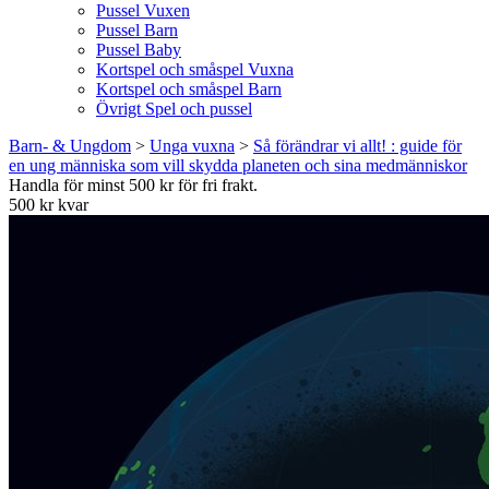
Pussel Vuxen
Pussel Barn
Pussel Baby
Kortspel och småspel Vuxna
Kortspel och småspel Barn
Övrigt Spel och pussel
Barn- & Ungdom
>
Unga vuxna
>
Så förändrar vi allt! : guide för
en ung människa som vill skydda planeten och sina medmänniskor
Handla för minst 500 kr för fri frakt.
500 kr kvar