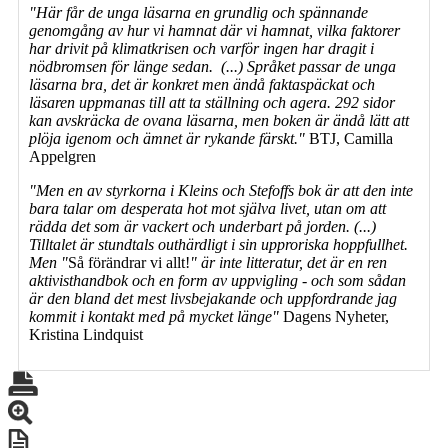
"Här får de unga läsarna en grundlig och spännande
genomgång av hur vi hamnat där vi hamnat, vilka faktorer
har drivit på klimatkrisen och varför ingen har dragit i
nödbromsen för länge sedan. (...)
Språket passar de unga
läsarna bra, det är konkret men ändå faktaspäckat och
läsaren uppmanas till att ta ställning och agera. 292 sidor
kan avskräcka de ovana läsarna, men boken är ändå lätt att
plöja igenom och ämnet är rykande färskt."
BTJ, Camilla
Appelgren
"Men en av styrkorna i Kleins och Stefoffs bok är att den inte
bara talar om desperata hot mot själva livet, utan om att
rädda det som är vackert och underbart på jorden. (...)
Tilltalet är stundtals outhärdligt i sin upproriska hoppfullhet.
Men "
Så förändrar vi allt!
" är inte litteratur, det är en ren
aktivisthandbok och en form av uppvigling - och som sådan
är den bland det mest livsbejakande och uppfordrande jag
kommit i kontakt med på mycket länge"
Dagens Nyheter,
Kristina Lindquist