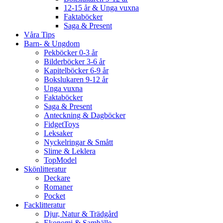
12-15 år & Unga vuxna
Faktaböcker
Saga & Present
Våra Tips
Barn- & Ungdom
Pekböcker 0-3 år
Bilderböcker 3-6 år
Kapitelböcker 6-9 år
Bokslukaren 9-12 år
Unga vuxna
Faktaböcker
Saga & Present
Anteckning & Dagböcker
FidgetToys
Leksaker
Nyckelringar & Smått
Slime & Leklera
TopModel
Skönlitteratur
Deckare
Romaner
Pocket
Facklitteratur
Djur, Natur & Trädgård
Ekonomi & Samhälle