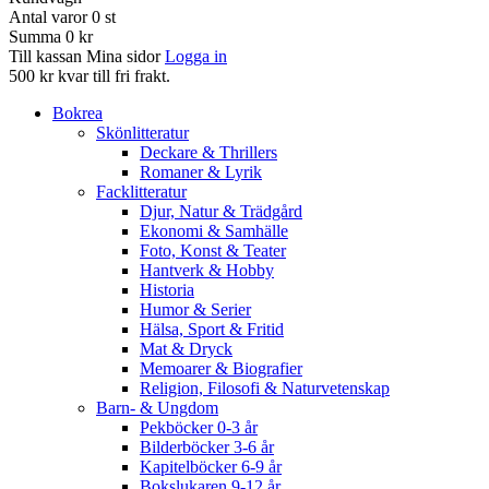
Antal varor
0
st
Summa
0 kr
Till kassan
Mina sidor
Logga in
500 kr kvar till fri frakt.
Bokrea
Skönlitteratur
Deckare & Thrillers
Romaner & Lyrik
Facklitteratur
Djur, Natur & Trädgård
Ekonomi & Samhälle
Foto, Konst & Teater
Hantverk & Hobby
Historia
Humor & Serier
Hälsa, Sport & Fritid
Mat & Dryck
Memoarer & Biografier
Religion, Filosofi & Naturvetenskap
Barn- & Ungdom
Pekböcker 0-3 år
Bilderböcker 3-6 år
Kapitelböcker 6-9 år
Bokslukaren 9-12 år