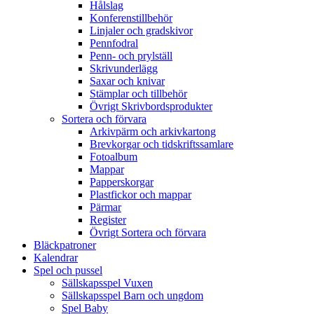
Hålslag
Konferenstillbehör
Linjaler och gradskivor
Pennfodral
Penn- och prylställ
Skrivunderlägg
Saxar och knivar
Stämplar och tillbehör
Övrigt Skrivbordsprodukter
Sortera och förvara
Arkivpärm och arkivkartong
Brevkorgar och tidskriftssamlare
Fotoalbum
Mappar
Papperskorgar
Plastfickor och mappar
Pärmar
Register
Övrigt Sortera och förvara
Bläckpatroner
Kalendrar
Spel och pussel
Sällskapsspel Vuxen
Sällskapsspel Barn och ungdom
Spel Baby