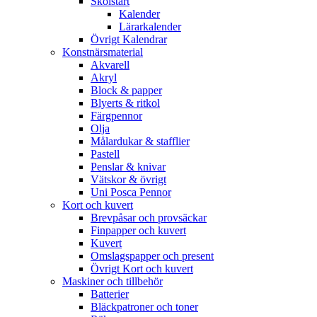
Skolstart
Kalender
Lärarkalender
Övrigt Kalendrar
Konstnärsmaterial
Akvarell
Akryl
Block & papper
Blyerts & ritkol
Färgpennor
Olja
Målardukar & stafflier
Pastell
Penslar & knivar
Vätskor & övrigt
Uni Posca Pennor
Kort och kuvert
Brevpåsar och provsäckar
Finpapper och kuvert
Kuvert
Omslagspapper och present
Övrigt Kort och kuvert
Maskiner och tillbehör
Batterier
Bläckpatroner och toner