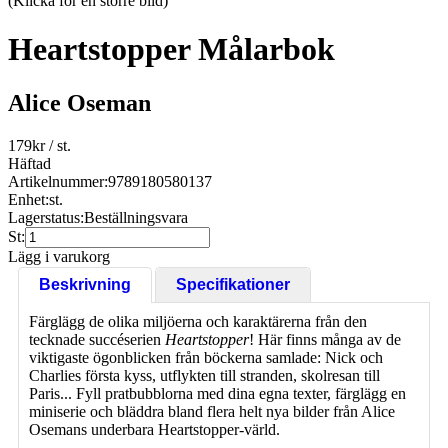
(Klicka för en större bild)
Heartstopper Målarbok
Alice Oseman
179
kr
/ st.
Häftad
Artikelnummer:
9789180580137
Enhet:
st.
Lagerstatus:
Beställningsvara
St:
Lägg i varukorg
Beskrivning
Specifikationer
Färglägg de olika miljöerna och karaktärerna från den
tecknade succéserien
Heartstopper
! Här finns många av de
viktigaste ögonblicken från böckerna samlade: Nick och
Charlies första kyss, utflykten till stranden, skolresan till
Paris... Fyll pratbubblorna med dina egna texter, färglägg en
miniserie och bläddra bland flera helt nya bilder från Alice
Osemans underbara Heartstopper-värld.