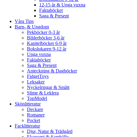
12-15 år & Unga vuxna
Faktaböcker
Saga & Present
Våra Tips
Barn- & Ungdom
Pekböcker 0-3 år
Bilderböcker 3-6 år
Kapitelböcker 6-9 år
Bokslukaren 9-12 år
Unga vuxna
Faktaböcker
Saga & Present
Anteckning & Dagböcker
FidgetToys
Leksaker
Nyckelringar & Smått
Slime & Leklera
TopModel
Skönlitteratur
Deckare
Romaner
Pocket
Facklitteratur
Djur, Natur & Trädgård
Ekonomi & Samhälle