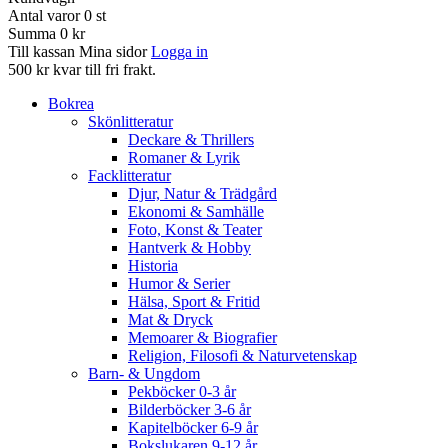
Antal varor
0
st
Summa
0 kr
Till kassan
Mina sidor
Logga in
500 kr kvar till fri frakt.
Bokrea
Skönlitteratur
Deckare & Thrillers
Romaner & Lyrik
Facklitteratur
Djur, Natur & Trädgård
Ekonomi & Samhälle
Foto, Konst & Teater
Hantverk & Hobby
Historia
Humor & Serier
Hälsa, Sport & Fritid
Mat & Dryck
Memoarer & Biografier
Religion, Filosofi & Naturvetenskap
Barn- & Ungdom
Pekböcker 0-3 år
Bilderböcker 3-6 år
Kapitelböcker 6-9 år
Bokslukaren 9-12 år