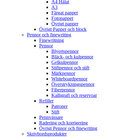
A4 Hålat
A3
Färgat papper
Fotopapper
Övrigt papper
Övrigt Papper och block
Pennor och finewriting
Finewritning
Pennor
Blyertspennor
Bläck- och kulpennor
Gelkulpennor
Stiftpennor och stift
Märkpennor
Whiteboardpennor
Överstrykningspennor
Fiberpennor
Kalligrafi och reservoar
Refiller
Patroner
Stift
Pennvässare
Radering och korrigering
Övrigt Pennor och finewriting
Skrivbordsprodukter