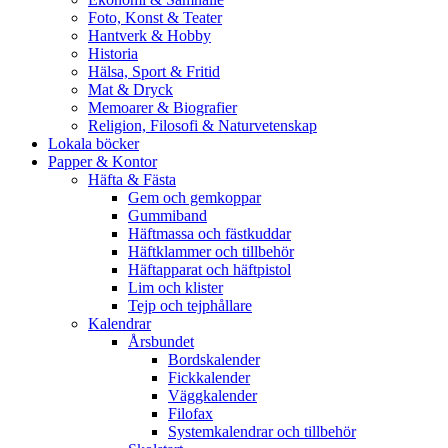
Foto, Konst & Teater
Hantverk & Hobby
Historia
Hälsa, Sport & Fritid
Mat & Dryck
Memoarer & Biografier
Religion, Filosofi & Naturvetenskap
Lokala böcker
Papper & Kontor
Häfta & Fästa
Gem och gemkoppar
Gummiband
Häftmassa och fästkuddar
Häftklammer och tillbehör
Häftapparat och häftpistol
Lim och klister
Tejp och tejphållare
Kalendrar
Årsbundet
Bordskalender
Fickkalender
Väggkalender
Filofax
Systemkalendrar och tillbehör