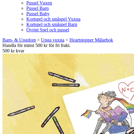
Pussel Vuxen
Pussel Barn
Pussel Baby
Kortspel och småspel Vuxna
Kortspel och småspel Barn
Övrigt Spel och pussel
Barn- & Ungdom
>
Unga vuxna
>
Heartstopper Målarbok
Handla för minst 500 kr för fri frakt.
500 kr kvar