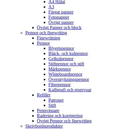
A4 Hålat
A3
Färgat papper
Fotopapper
Övrigt papper
Övrigt Papper och block
Pennor och finewriting
Finewritning
Pennor
Blyertspennor
Bläck- och kulpennor
Gelkulpennor
Stiftpennor och stift
Märkpennor
Whiteboardpennor
Överstrykningspennor
Fiberpennor
Kalligrafi och reservoar
Refiller
Patroner
Stift
Pennvässare
Radering och korrigering
Övrigt Pennor och finewriting
Skrivbordsprodukter