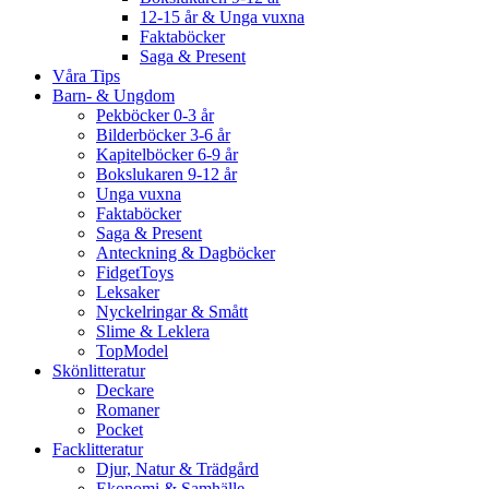
12-15 år & Unga vuxna
Faktaböcker
Saga & Present
Våra Tips
Barn- & Ungdom
Pekböcker 0-3 år
Bilderböcker 3-6 år
Kapitelböcker 6-9 år
Bokslukaren 9-12 år
Unga vuxna
Faktaböcker
Saga & Present
Anteckning & Dagböcker
FidgetToys
Leksaker
Nyckelringar & Smått
Slime & Leklera
TopModel
Skönlitteratur
Deckare
Romaner
Pocket
Facklitteratur
Djur, Natur & Trädgård
Ekonomi & Samhälle