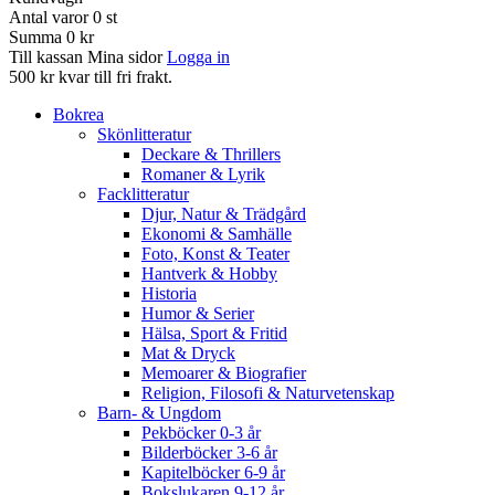
Antal varor
0
st
Summa
0 kr
Till kassan
Mina sidor
Logga in
500 kr kvar till fri frakt.
Bokrea
Skönlitteratur
Deckare & Thrillers
Romaner & Lyrik
Facklitteratur
Djur, Natur & Trädgård
Ekonomi & Samhälle
Foto, Konst & Teater
Hantverk & Hobby
Historia
Humor & Serier
Hälsa, Sport & Fritid
Mat & Dryck
Memoarer & Biografier
Religion, Filosofi & Naturvetenskap
Barn- & Ungdom
Pekböcker 0-3 år
Bilderböcker 3-6 år
Kapitelböcker 6-9 år
Bokslukaren 9-12 år