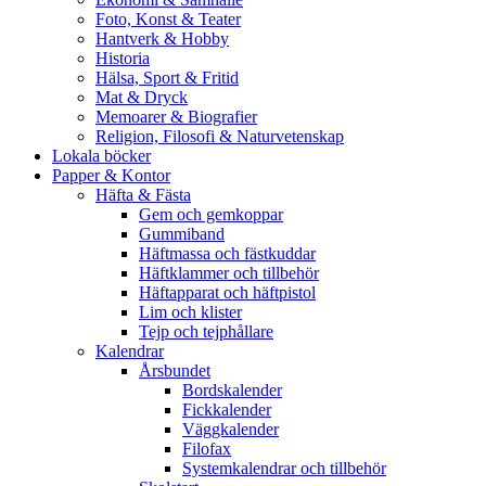
Foto, Konst & Teater
Hantverk & Hobby
Historia
Hälsa, Sport & Fritid
Mat & Dryck
Memoarer & Biografier
Religion, Filosofi & Naturvetenskap
Lokala böcker
Papper & Kontor
Häfta & Fästa
Gem och gemkoppar
Gummiband
Häftmassa och fästkuddar
Häftklammer och tillbehör
Häftapparat och häftpistol
Lim och klister
Tejp och tejphållare
Kalendrar
Årsbundet
Bordskalender
Fickkalender
Väggkalender
Filofax
Systemkalendrar och tillbehör