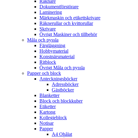
Räknare
Dokumentförstörare
Laminering
Märkmaskin och etikettskrivare
Räknerullar och kvittorullar
Skrivare
Övrigt Maskiner och tillbehör
Måla och pyssla
Färgläggning
Hobbymaterial
Konstnärsmaterial
Ritblock
Övrigt Måla och pyssla
Papper och block
Anteckningsböcker
Adressböcker
Gästböcker
Blanketter
Block och blockkuber
Etiketter
Kartong
Kollegieblock
Notisar
Papper
A4 Ohålat