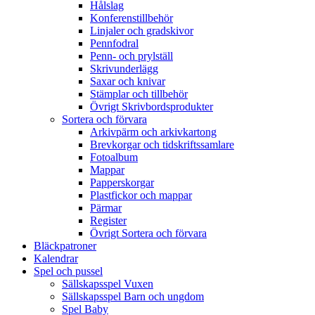
Hålslag
Konferenstillbehör
Linjaler och gradskivor
Pennfodral
Penn- och prylställ
Skrivunderlägg
Saxar och knivar
Stämplar och tillbehör
Övrigt Skrivbordsprodukter
Sortera och förvara
Arkivpärm och arkivkartong
Brevkorgar och tidskriftssamlare
Fotoalbum
Mappar
Papperskorgar
Plastfickor och mappar
Pärmar
Register
Övrigt Sortera och förvara
Bläckpatroner
Kalendrar
Spel och pussel
Sällskapsspel Vuxen
Sällskapsspel Barn och ungdom
Spel Baby