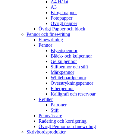
A4 Hålat
A3
Färgat papper
Fotopapper
Övrigt papper
Övrigt Papper och block
Pennor och finewriting
Finewritning
Pennor
Blyertspennor
Bläck- och kulpennor
Gelkulpennor
Stiftpennor och stift
Märkpennor
Whiteboardpennor
Överstrykningspennor
Fiberpennor
Kalligrafi och reservoar
Refiller
Patroner
Stift
Pennvässare
Radering och korrigering
Övrigt Pennor och finewriting
Skrivbordsprodukter