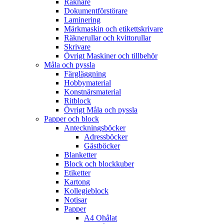
Räknare
Dokumentförstörare
Laminering
Märkmaskin och etikettskrivare
Räknerullar och kvittorullar
Skrivare
Övrigt Maskiner och tillbehör
Måla och pyssla
Färgläggning
Hobbymaterial
Konstnärsmaterial
Ritblock
Övrigt Måla och pyssla
Papper och block
Anteckningsböcker
Adressböcker
Gästböcker
Blanketter
Block och blockkuber
Etiketter
Kartong
Kollegieblock
Notisar
Papper
A4 Ohålat