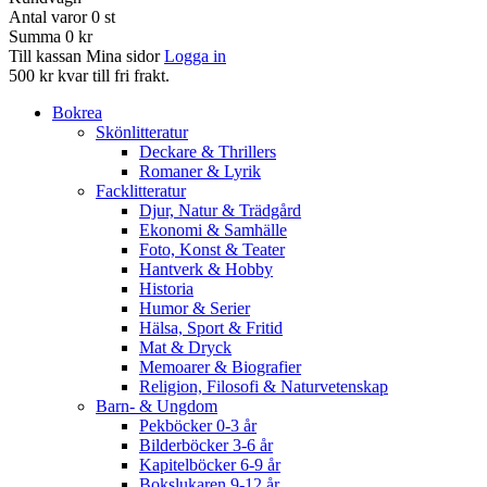
Antal varor
0
st
Summa
0 kr
Till kassan
Mina sidor
Logga in
500 kr kvar till fri frakt.
Bokrea
Skönlitteratur
Deckare & Thrillers
Romaner & Lyrik
Facklitteratur
Djur, Natur & Trädgård
Ekonomi & Samhälle
Foto, Konst & Teater
Hantverk & Hobby
Historia
Humor & Serier
Hälsa, Sport & Fritid
Mat & Dryck
Memoarer & Biografier
Religion, Filosofi & Naturvetenskap
Barn- & Ungdom
Pekböcker 0-3 år
Bilderböcker 3-6 år
Kapitelböcker 6-9 år
Bokslukaren 9-12 år