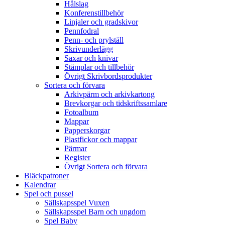
Hålslag
Konferenstillbehör
Linjaler och gradskivor
Pennfodral
Penn- och prylställ
Skrivunderlägg
Saxar och knivar
Stämplar och tillbehör
Övrigt Skrivbordsprodukter
Sortera och förvara
Arkivpärm och arkivkartong
Brevkorgar och tidskriftssamlare
Fotoalbum
Mappar
Papperskorgar
Plastfickor och mappar
Pärmar
Register
Övrigt Sortera och förvara
Bläckpatroner
Kalendrar
Spel och pussel
Sällskapsspel Vuxen
Sällskapsspel Barn och ungdom
Spel Baby