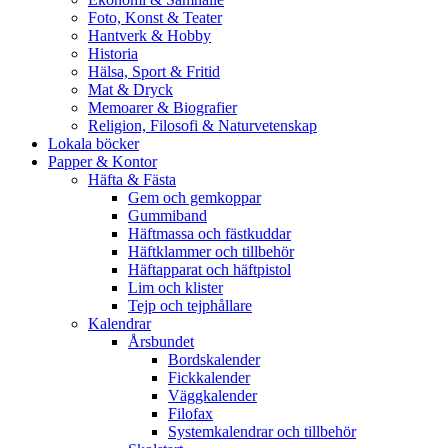
Foto, Konst & Teater
Hantverk & Hobby
Historia
Hälsa, Sport & Fritid
Mat & Dryck
Memoarer & Biografier
Religion, Filosofi & Naturvetenskap
Lokala böcker
Papper & Kontor
Häfta & Fästa
Gem och gemkoppar
Gummiband
Häftmassa och fästkuddar
Häftklammer och tillbehör
Häftapparat och häftpistol
Lim och klister
Tejp och tejphållare
Kalendrar
Årsbundet
Bordskalender
Fickkalender
Väggkalender
Filofax
Systemkalendrar och tillbehör