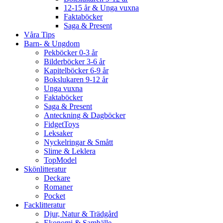
12-15 år & Unga vuxna
Faktaböcker
Saga & Present
Våra Tips
Barn- & Ungdom
Pekböcker 0-3 år
Bilderböcker 3-6 år
Kapitelböcker 6-9 år
Bokslukaren 9-12 år
Unga vuxna
Faktaböcker
Saga & Present
Anteckning & Dagböcker
FidgetToys
Leksaker
Nyckelringar & Smått
Slime & Leklera
TopModel
Skönlitteratur
Deckare
Romaner
Pocket
Facklitteratur
Djur, Natur & Trädgård
Ekonomi & Samhälle