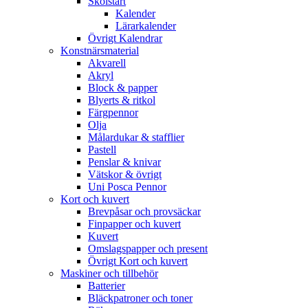
Skolstart
Kalender
Lärarkalender
Övrigt Kalendrar
Konstnärsmaterial
Akvarell
Akryl
Block & papper
Blyerts & ritkol
Färgpennor
Olja
Målardukar & stafflier
Pastell
Penslar & knivar
Vätskor & övrigt
Uni Posca Pennor
Kort och kuvert
Brevpåsar och provsäckar
Finpapper och kuvert
Kuvert
Omslagspapper och present
Övrigt Kort och kuvert
Maskiner och tillbehör
Batterier
Bläckpatroner och toner