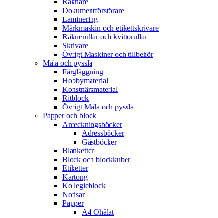
Räknare
Dokumentförstörare
Laminering
Märkmaskin och etikettskrivare
Räknerullar och kvittorullar
Skrivare
Övrigt Maskiner och tillbehör
Måla och pyssla
Färgläggning
Hobbymaterial
Konstnärsmaterial
Ritblock
Övrigt Måla och pyssla
Papper och block
Anteckningsböcker
Adressböcker
Gästböcker
Blanketter
Block och blockkuber
Etiketter
Kartong
Kollegieblock
Notisar
Papper
A4 Ohålat