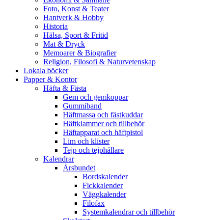
Foto, Konst & Teater
Hantverk & Hobby
Historia
Hälsa, Sport & Fritid
Mat & Dryck
Memoarer & Biografier
Religion, Filosofi & Naturvetenskap
Lokala böcker
Papper & Kontor
Häfta & Fästa
Gem och gemkoppar
Gummiband
Häftmassa och fästkuddar
Häftklammer och tillbehör
Häftapparat och häftpistol
Lim och klister
Tejp och tejphållare
Kalendrar
Årsbundet
Bordskalender
Fickkalender
Väggkalender
Filofax
Systemkalendrar och tillbehör