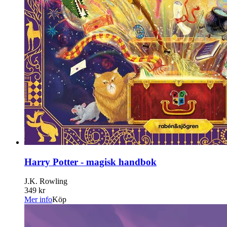
Harry Potter - magisk handbok
J.K. Rowling
349 kr
Mer info
Köp