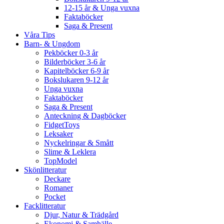
12-15 år & Unga vuxna
Faktaböcker
Saga & Present
Våra Tips
Barn- & Ungdom
Pekböcker 0-3 år
Bilderböcker 3-6 år
Kapitelböcker 6-9 år
Bokslukaren 9-12 år
Unga vuxna
Faktaböcker
Saga & Present
Anteckning & Dagböcker
FidgetToys
Leksaker
Nyckelringar & Smått
Slime & Leklera
TopModel
Skönlitteratur
Deckare
Romaner
Pocket
Facklitteratur
Djur, Natur & Trädgård
Ekonomi & Samhälle