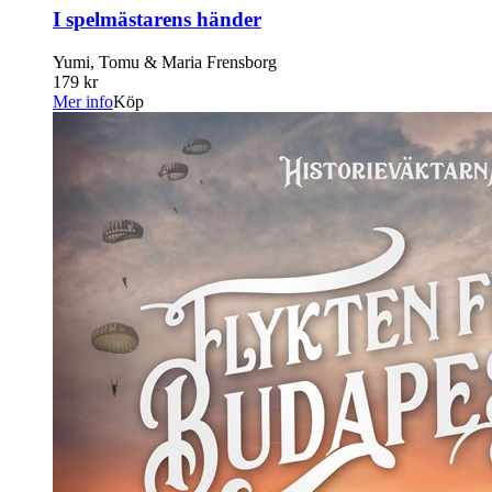
I spelmästarens händer
Yumi, Tomu & Maria Frensborg
179 kr
Mer info
Köp