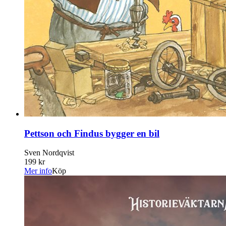
Pettson och Findus bygger en bil
Sven Nordqvist
199 kr
Mer info
Köp