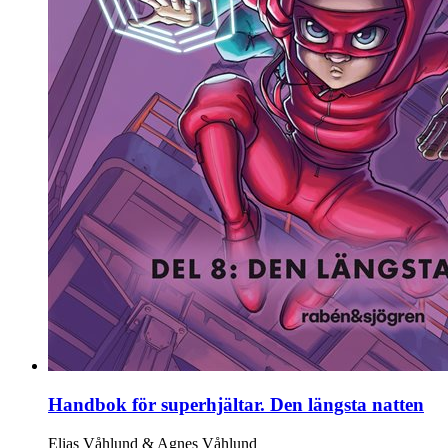
Handbok för superhjältar. Den längsta natten
Elias Våhlund & Agnes Våhlund