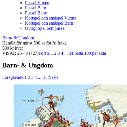
Pussel Vuxen
Pussel Barn
Pussel Baby
Kortspel och småspel Vuxna
Kortspel och småspel Barn
Övrigt Spel och pussel
Barn- & Ungdom
Handla för minst 500 kr för fri frakt.
500 kr kvar
VISAR
25-48
(727)
Första
1
2
3
4
...
31
Sista
100 per sida
Barn- & Ungdom
Föregående
1
2
3
4
...
31
Nästa