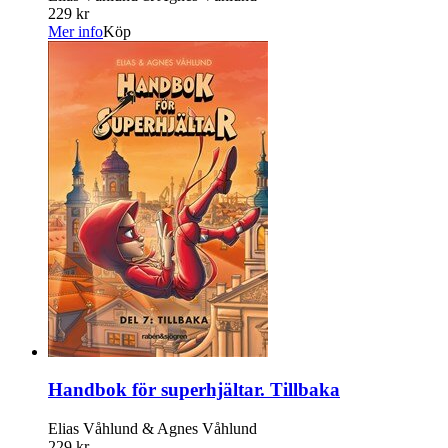
229 kr
Mer info
Köp
Handbok för superhjältar. Tillbaka
Elias Våhlund & Agnes Våhlund
229 kr