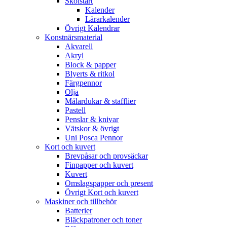
Skolstart
Kalender
Lärarkalender
Övrigt Kalendrar
Konstnärsmaterial
Akvarell
Akryl
Block & papper
Blyerts & ritkol
Färgpennor
Olja
Målardukar & stafflier
Pastell
Penslar & knivar
Vätskor & övrigt
Uni Posca Pennor
Kort och kuvert
Brevpåsar och provsäckar
Finpapper och kuvert
Kuvert
Omslagspapper och present
Övrigt Kort och kuvert
Maskiner och tillbehör
Batterier
Bläckpatroner och toner