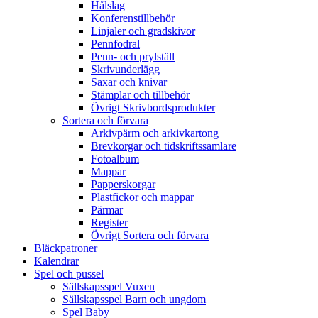
Hålslag
Konferenstillbehör
Linjaler och gradskivor
Pennfodral
Penn- och prylställ
Skrivunderlägg
Saxar och knivar
Stämplar och tillbehör
Övrigt Skrivbordsprodukter
Sortera och förvara
Arkivpärm och arkivkartong
Brevkorgar och tidskriftssamlare
Fotoalbum
Mappar
Papperskorgar
Plastfickor och mappar
Pärmar
Register
Övrigt Sortera och förvara
Bläckpatroner
Kalendrar
Spel och pussel
Sällskapsspel Vuxen
Sällskapsspel Barn och ungdom
Spel Baby