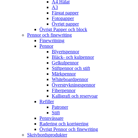
A4 Hålat
A3
Färgat papper
Fotopapper
Övrigt papper
Övrigt Papper och block
Pennor och finewriting
Finewritning
Pennor
Blyertspennor
Bläck- och kulpennor
Gelkulpennor
Stiftpennor och stift
Märkpennor
Whiteboardpennor
Överstrykningspennor
Fiberpennor
Kalligrafi och reservoar
Refiller
Patroner
Stift
Pennvässare
Radering och korrigering
Övrigt Pennor och finewriting
Skrivbordsprodukter