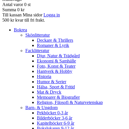
Antal varor
0
st
Summa
0 kr
Till kassan
Mina sidor
Logga in
500 kr kvar till fri frakt.
Bokrea
Skönlitteratur
Deckare & Thrillers
Romaner & Lyrik
Facklitteratur
Djur, Natur & Trädgård
Ekonomi & Samhälle
Foto, Konst & Teater
Hantverk & Hobby
Historia
Humor & Serier
Hälsa, Sport & Fritid
Mat & Dryck
Memoarer & Biografier
Religion, Filosofi & Naturvetenskap
Barn- & Ungdom
Pekböcker 0-3 år
Bilderböcker 3-6 år
Kapitelböcker 6-9 år
Bokslukaren 9-12 år