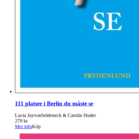
111 platser i Berlin du måste se
Lucia JayvonSeldeneck & Carolin Huder
279 kr
Mer info
Köp