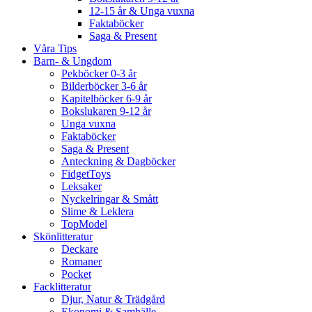
12-15 år & Unga vuxna
Faktaböcker
Saga & Present
Våra Tips
Barn- & Ungdom
Pekböcker 0-3 år
Bilderböcker 3-6 år
Kapitelböcker 6-9 år
Bokslukaren 9-12 år
Unga vuxna
Faktaböcker
Saga & Present
Anteckning & Dagböcker
FidgetToys
Leksaker
Nyckelringar & Smått
Slime & Leklera
TopModel
Skönlitteratur
Deckare
Romaner
Pocket
Facklitteratur
Djur, Natur & Trädgård
Ekonomi & Samhälle