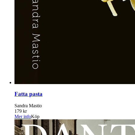
Fatta pasta
Sandra Mastio
179 kr
Mer info
Köp