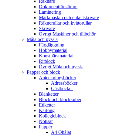
Räknare
Dokumentförstörare
Laminering
Märkmaskin och etikettskrivare
Räknerullar och kvittorullar
Skrivare
Övrigt Maskiner och tillbehör
Måla och pyssla
Färgläggning
Hobbymaterial
Konstnärsmaterial
Ritblock
Övrigt Måla och pyssla
Papper och block
Anteckningsböcker
Adressböcker
Gästböcker
Blanketter
Block och blockkuber
Etiketter
Kartong
Kollegieblock
Notisar
Papper
A4 Ohålat