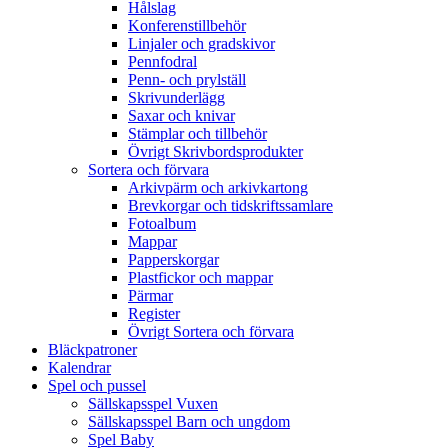
Hålslag
Konferenstillbehör
Linjaler och gradskivor
Pennfodral
Penn- och prylställ
Skrivunderlägg
Saxar och knivar
Stämplar och tillbehör
Övrigt Skrivbordsprodukter
Sortera och förvara
Arkivpärm och arkivkartong
Brevkorgar och tidskriftssamlare
Fotoalbum
Mappar
Papperskorgar
Plastfickor och mappar
Pärmar
Register
Övrigt Sortera och förvara
Bläckpatroner
Kalendrar
Spel och pussel
Sällskapsspel Vuxen
Sällskapsspel Barn och ungdom
Spel Baby