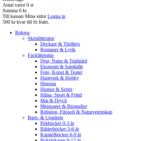
Antal varor
0
st
Summa
0 kr
Till kassan
Mina sidor
Logga in
500 kr kvar till fri frakt.
Bokrea
Skönlitteratur
Deckare & Thrillers
Romaner & Lyrik
Facklitteratur
Djur, Natur & Trädgård
Ekonomi & Samhälle
Foto, Konst & Teater
Hantverk & Hobby
Historia
Humor & Serier
Hälsa, Sport & Fritid
Mat & Dryck
Memoarer & Biografier
Religion, Filosofi & Naturvetenskap
Barn- & Ungdom
Pekböcker 0-3 år
Bilderböcker 3-6 år
Kapitelböcker 6-9 år
Bokslukaren 9-12 år