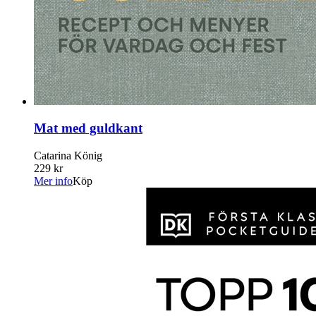
Mat med guldkant
Catarina König
229 kr
Mer info
Köp