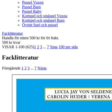
Pussel Vuxen
Pussel Barn
Pussel Baby
Kortspel och småspel Vuxna
Kortspel och småspel Barn
Övrigt Spel och pussel
Facklitteratur
Handla för minst 500 kr för fri frakt.
500 kr kvar
VISAR
1-100
(625)
1
2
3
...
7
Sista
100 per sida
Facklitteratur
Föregående
1
2
3
...
7
Nästa