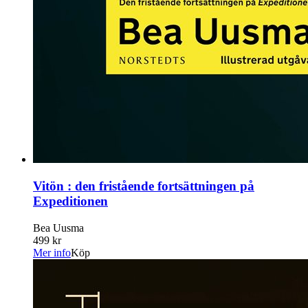
Vitön : den fristående fortsättningen på
Expeditionen
Bea Uusma
499 kr
Mer info
Köp