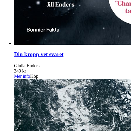
Din kropp vet svaret
Giulia Enders
349 kr
Mer info
Köp