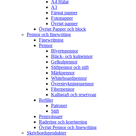
A4 Hålat
A3
Färgat papper
Fotopapper
Övrigt papper
Övrigt Papper och block
Pennor och finewriting
Finewritning
Pennor
Blyertspennor
Bläck- och kulpennor
Gelkulpennor
Stiftpennor och stift
Märkpennor
Whiteboardpennor
Överstrykningspennor
Fiberpennor
Kalligrafi och reservoar
Refiller
Patroner
Stift
Pennvässare
Radering och korrigering
Övrigt Pennor och finewriting
Skrivbordsprodukter