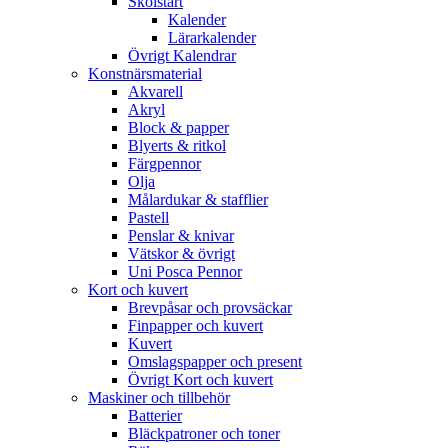
Skolstart
Kalender
Lärarkalender
Övrigt Kalendrar
Konstnärsmaterial
Akvarell
Akryl
Block & papper
Blyerts & ritkol
Färgpennor
Olja
Målardukar & stafflier
Pastell
Penslar & knivar
Vätskor & övrigt
Uni Posca Pennor
Kort och kuvert
Brevpåsar och provsäckar
Finpapper och kuvert
Kuvert
Omslagspapper och present
Övrigt Kort och kuvert
Maskiner och tillbehör
Batterier
Bläckpatroner och toner