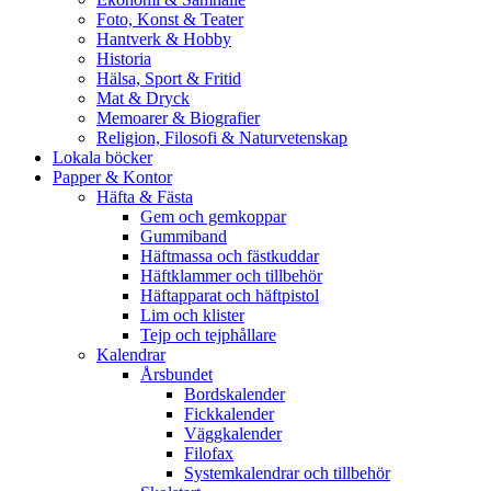
Foto, Konst & Teater
Hantverk & Hobby
Historia
Hälsa, Sport & Fritid
Mat & Dryck
Memoarer & Biografier
Religion, Filosofi & Naturvetenskap
Lokala böcker
Papper & Kontor
Häfta & Fästa
Gem och gemkoppar
Gummiband
Häftmassa och fästkuddar
Häftklammer och tillbehör
Häftapparat och häftpistol
Lim och klister
Tejp och tejphållare
Kalendrar
Årsbundet
Bordskalender
Fickkalender
Väggkalender
Filofax
Systemkalendrar och tillbehör